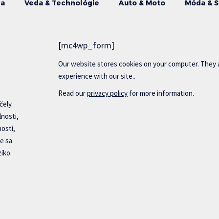
da
Veda & Technológie
Auto & Moto
Móda & Š
[mc4wp_form]
Our website stores cookies on your computer. They 
experience with our site..
Read our
privacy policy
for more information.
čely.
lnosti,
nosti,
e sa
iko.