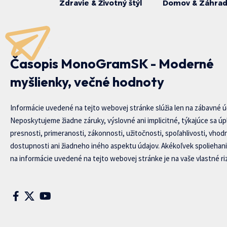
Zdravie & Životný štýl
Domov & Záhra
Časopis MonoGramSK - Moderné
myšlienky, večné hodnoty
Informácie uvedené na tejto webovej stránke slúžia len na zábavné ú
Neposkytujeme žiadne záruky, výslovné ani implicitné, týkajúce sa úp
presnosti, primeranosti, zákonnosti, užitočnosti, spoľahlivosti, vhod
dostupnosti ani žiadneho iného aspektu údajov. Akékoľvek spoliehani
na informácie uvedené na tejto webovej stránke je na vaše vlastné riz