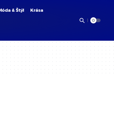
Móda & Štýl
Krása