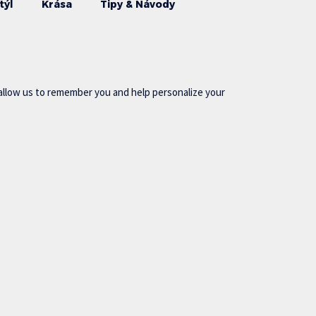
týl
Krása
Tipy & Návody
allow us to remember you and help personalize your