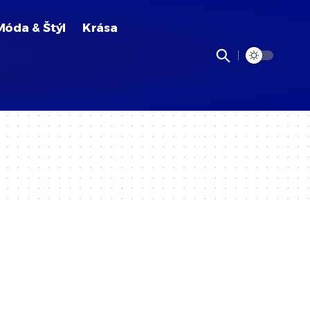
Móda & Štýl
Krása