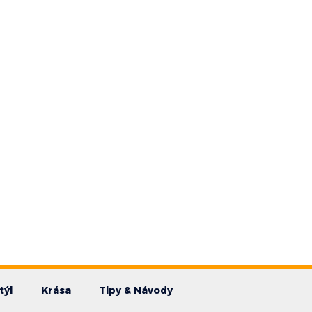
týl
Krása
Tipy & Návody