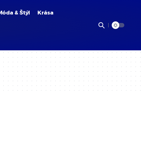
Móda & Štýl
Krása