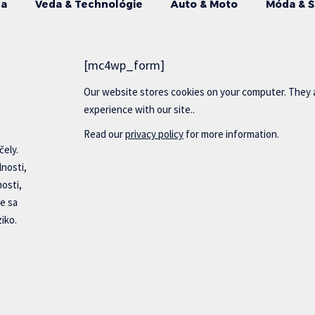
da
Veda & Technológie
Auto & Moto
Móda & Š
[mc4wp_form]
Our website stores cookies on your computer. They 
experience with our site..
Read our
privacy policy
for more information.
čely.
lnosti,
nosti,
e sa
iko.