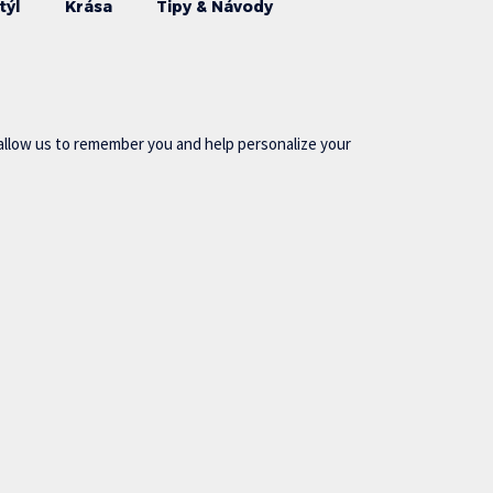
týl
Krása
Tipy & Návody
allow us to remember you and help personalize your