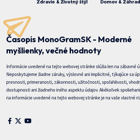
Zdravie & Životný štýl
Domov & Záhra
Časopis MonoGramSK - Moderné
myšlienky, večné hodnoty
Informácie uvedené na tejto webovej stránke slúžia len na zábavné ú
Neposkytujeme žiadne záruky, výslovné ani implicitné, týkajúce sa úp
presnosti, primeranosti, zákonnosti, užitočnosti, spoľahlivosti, vhod
dostupnosti ani žiadneho iného aspektu údajov. Akékoľvek spoliehani
na informácie uvedené na tejto webovej stránke je na vaše vlastné riz