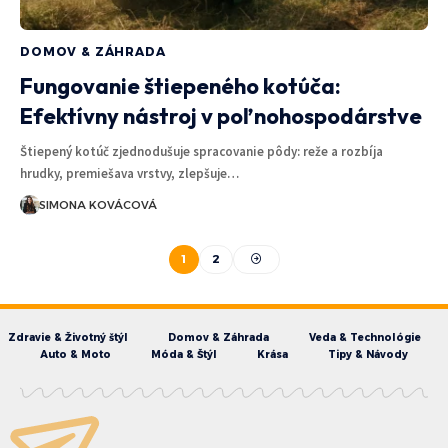
DOMOV & ZÁHRADA
Fungovanie štiepeného kotúča:
Efektívny nástroj v poľnohospodárstve
Štiepený kotúč zjednodušuje spracovanie pôdy: reže a rozbíja
hrudky, premiešava vrstvy, zlepšuje…
SIMONA KOVÁCOVÁ
1
2
Zdravie & Životný štýl
Domov & Záhrada
Veda & Technológie
Auto & Moto
Móda & Štýl
Krása
Tipy & Návody