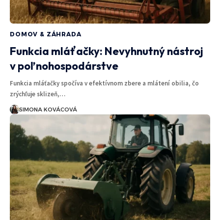
DOMOV & ZÁHRADA
Funkcia mláťačky: Nevyhnutný nástroj
v poľnohospodárstve
Funkcia mláťačky spočíva v efektívnom zbere a mlátení obilia, čo
zrýchľuje sklizeň,…
SIMONA KOVÁCOVÁ