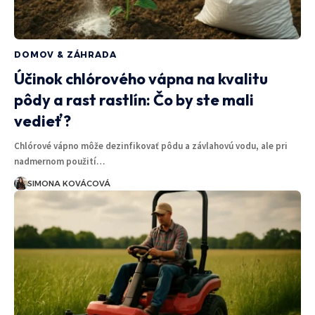
DOMOV & ZÁHRADA
Účinok chlórového vápna na kvalitu
pôdy a rast rastlín: Čo by ste mali
vedieť?
Chlórové vápno môže dezinfikovať pôdu a závlahovú vodu, ale pri
nadmernom použití…
SIMONA KOVÁCOVÁ