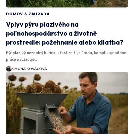
DOMOV & ZÁHRADA
Vplyv pýru plazivého na
poľnohospodárstvo a životné
prostredie: požehnanie alebo kliatba?
Pýr plazivý: nezdolný burina, ktorá znižuje úrodu, komplikuje pôdne
práce a vyžaduje…
SIMONA KOVÁCOVÁ