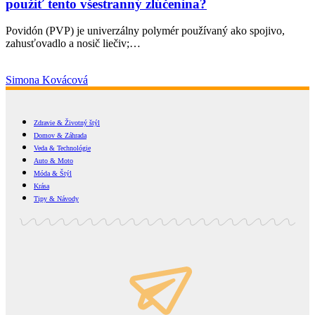
použiť tento všestranný zlúčenina?
Povidón (PVP) je univerzálny polymér používaný ako spojivo,
zahusťovadlo a nosič liečiv;…
Simona Kovácová
Zdravie & Životný štýl
Domov & Záhrada
Veda & Technológie
Auto & Moto
Móda & Štýl
Krása
Tipy & Návody