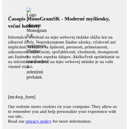
Časopis MonoGramSK - Moderné myšlienky,
večné hodnoty
Informácie uvedené na tejto webovej stránke slúžia len na
zábavné účely. Neposkytujeme žiadne záruky, výslovné ani
implicitné, týkajúce sa úplnosti, presnosti, primeranosti,
zákonnosti, užitočnosti, spoľahlivosti, vhodnosti, dostupnosti
ani žiadneho iného aspektu údajov. Akékoľvek spoliehanie sa
na informácie uvedené na tejto webovej stránke je na vaše
vlastné riziko.
[mc4wp_form]
Our website stores cookies on your computer. They allow us
to remember you and help personalize your experience with
our site..
Read our
privacy policy
for more information.