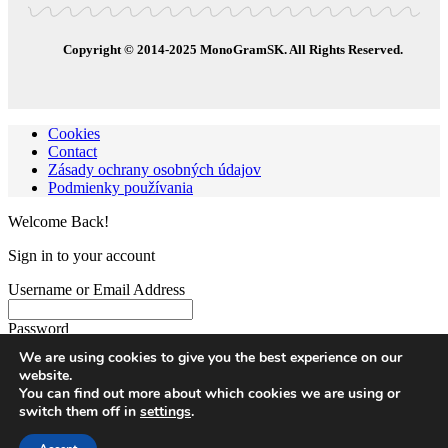
Copyright © 2014-2025 MonoGramSK. All Rights Reserved.
Cookies
Contact
Zásady ochrany osobných údajov
Podmienky používania
Welcome Back!
Sign in to your account
Username or Email Address
Password
We are using cookies to give you the best experience on our
website.
Remember me
You can find out more about which cookies we are using or
switch them off in
settings
.
Lost your password?