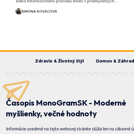
alebo hmotnostného prietoku médií v priemyselných…
SIMONA KOVÁCOVÁ
Zdravie & Životný štýl
Domov & Záhra
Časopis MonoGramSK - Moderné
myšlienky, večné hodnoty
Informácie uvedené na tejto webovej stránke slúžia len na zábavné ú