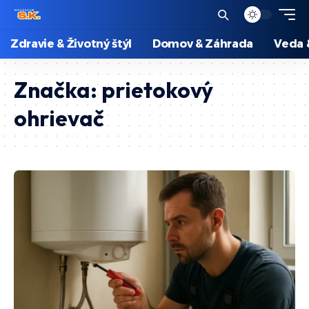
Zdravie & Životný štýl
Domov & Záhrada
Veda 
Značka:
prietokový
ohrievač