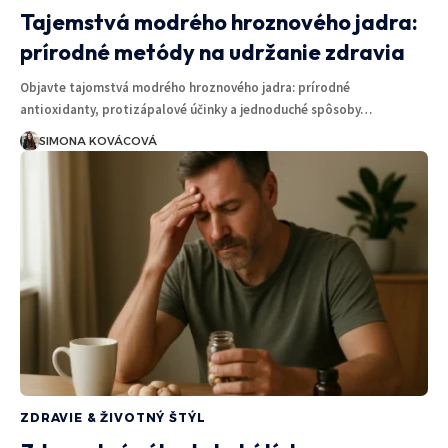
Tajemstvá modrého hroznového jadra:
prírodné metódy na udržanie zdravia
Objavte tajomstvá modrého hroznového jadra: prírodné
antioxidanty, protizápalové účinky a jednoduché spôsoby…
SIMONA KOVÁCOVÁ
ZDRAVIE & ŽIVOTNÝ ŠTÝL