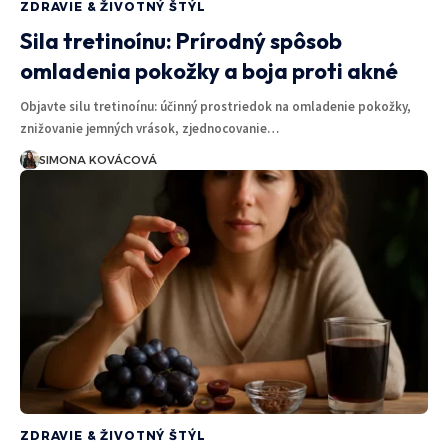
ZDRAVIE & ŽIVOTNÝ ŠTÝL
Sila tretinoínu: Prírodný spôsob
omladenia pokožky a boja proti akné
Objavte silu tretinoínu: účinný prostriedok na omladenie pokožky,
znižovanie jemných vrások, zjednocovanie…
SIMONA KOVÁCOVÁ
ZDRAVIE & ŽIVOTNÝ ŠTÝL