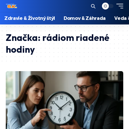
Zdravie & Životný štýl
Domov & Záhrada
Veda 
Značka:
rádiom riadené
hodiny