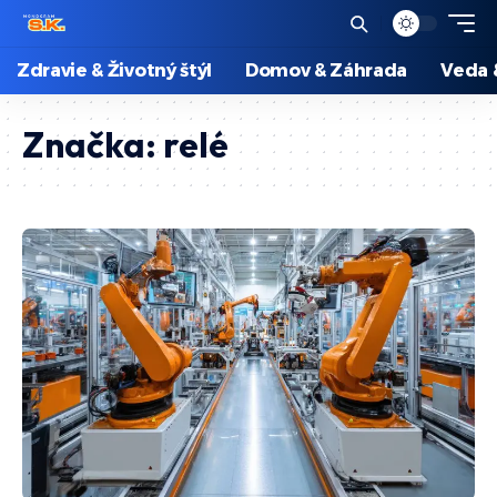
Zdravie & Životný štýl
Domov & Záhrada
Veda 
Značka:
relé