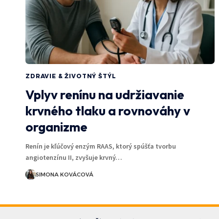
ZDRAVIE & ŽIVOTNÝ ŠTÝL
Vplyv renínu na udržiavanie
krvného tlaku a rovnováhy v
organizme
Renín je kľúčový enzým RAAS, ktorý spúšťa tvorbu
angiotenzínu II, zvyšuje krvný…
SIMONA KOVÁCOVÁ