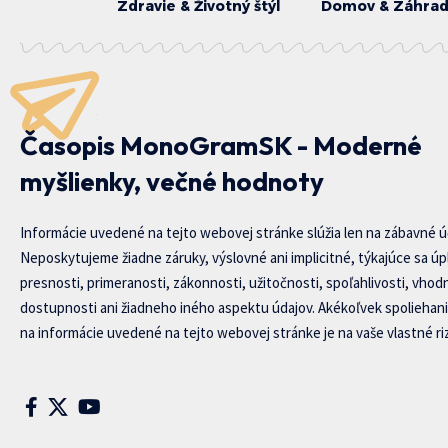
Zdravie & Životný štýl
Domov & Záhra
Časopis MonoGramSK - Moderné
myšlienky, večné hodnoty
Informácie uvedené na tejto webovej stránke slúžia len na zábavné ú
Neposkytujeme žiadne záruky, výslovné ani implicitné, týkajúce sa úp
presnosti, primeranosti, zákonnosti, užitočnosti, spoľahlivosti, vhod
dostupnosti ani žiadneho iného aspektu údajov. Akékoľvek spoliehani
na informácie uvedené na tejto webovej stránke je na vaše vlastné riz