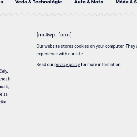
da
Veda & Technológie
Auto & Moto
Móda & Š
[mc4wp_form]
Our website stores cookies on your computer. They 
experience with our site..
Read our
privacy policy
for more information.
čely.
lnosti,
nosti,
e sa
iko.