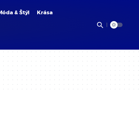
Móda & Štýl
Krása