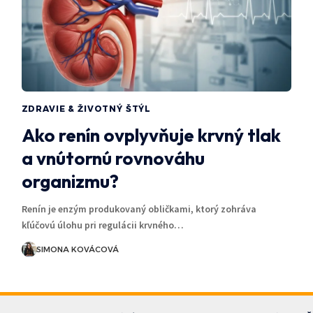
ZDRAVIE & ŽIVOTNÝ ŠTÝL
Ako renín ovplyvňuje krvný tlak
a vnútornú rovnováhu
organizmu?
Renín je enzým produkovaný obličkami, ktorý zohráva
kľúčovú úlohu pri regulácii krvného…
SIMONA KOVÁCOVÁ