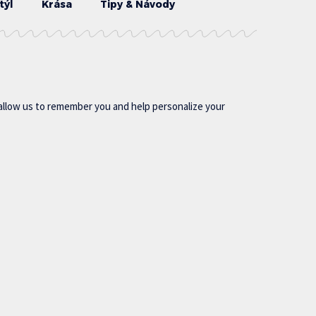
týl
Krása
Tipy & Návody
allow us to remember you and help personalize your