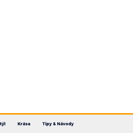
týl
Krása
Tipy & Návody