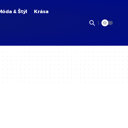
Móda & Štýl
Krása