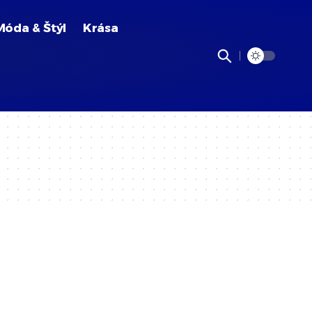
Móda & Štýl
Krása