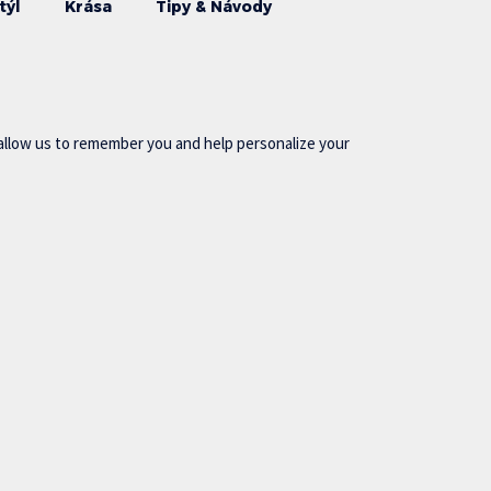
týl
Krása
Tipy & Návody
allow us to remember you and help personalize your