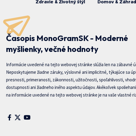
Zdravie & Životný štýl
Domov & Záhra
Časopis MonoGramSK - Moderné
myšlienky, večné hodnoty
Informácie uvedené na tejto webovej stránke slúžia len na zábavné ú
Neposkytujeme žiadne záruky, výslovné ani implicitné, týkajúce sa úp
presnosti, primeranosti, zákonnosti, užitočnosti, spoľahlivosti, vhod
dostupnosti ani žiadneho iného aspektu údajov. Akékoľvek spoliehani
na informácie uvedené na tejto webovej stránke je na vaše vlastné riz