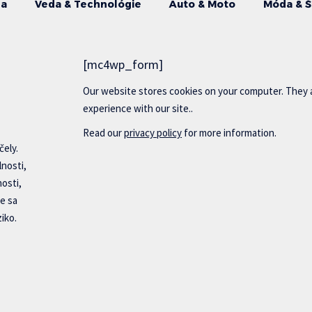
da
Veda & Technológie
Auto & Moto
Móda & Š
[mc4wp_form]
Our website stores cookies on your computer. They 
experience with our site..
Read our
privacy policy
for more information.
čely.
lnosti,
nosti,
e sa
iko.