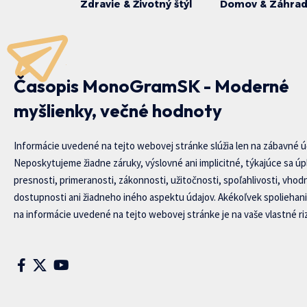
Zdravie & Životný štýl
Domov & Záhra
Časopis MonoGramSK - Moderné
myšlienky, večné hodnoty
Informácie uvedené na tejto webovej stránke slúžia len na zábavné ú
Neposkytujeme žiadne záruky, výslovné ani implicitné, týkajúce sa úp
presnosti, primeranosti, zákonnosti, užitočnosti, spoľahlivosti, vhod
dostupnosti ani žiadneho iného aspektu údajov. Akékoľvek spoliehani
na informácie uvedené na tejto webovej stránke je na vaše vlastné riz