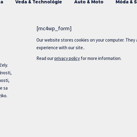
da
Veda & Technológie
Auto & Moto
Móda & Š
[mc4wp_form]
Our website stores cookies on your computer. They 
experience with our site..
Read our
privacy policy
for more information.
čely.
lnosti,
nosti,
e sa
iko.