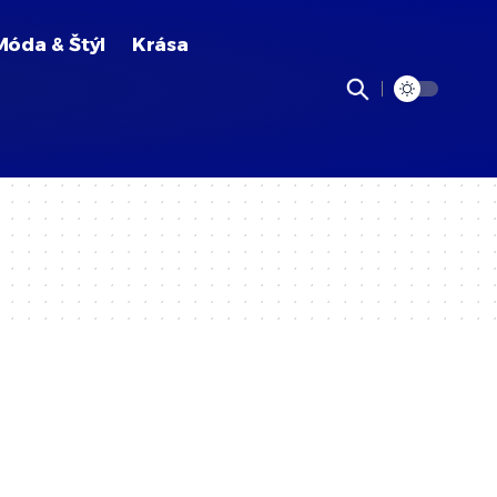
Móda & Štýl
Krása