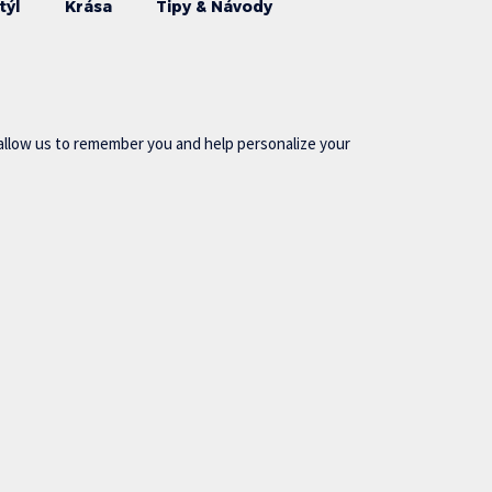
týl
Krása
Tipy & Návody
allow us to remember you and help personalize your