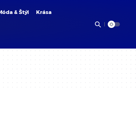
Móda & Štýl
Krása