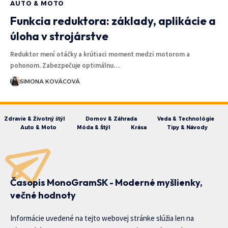
AUTO & MOTO
Funkcia reduktora: základy, aplikácie a
úloha v strojárstve
Reduktor mení otáčky a krútiaci moment medzi motorom a
pohonom. Zabezpečuje optimálnu…
SIMONA KOVÁCOVÁ
Zdravie & Životný štýl
Domov & Záhrada
Veda & Technológie
Auto & Moto
Móda & Štýl
Krása
Tipy & Návody
Časopis MonoGramSK - Moderné myšlienky,
večné hodnoty
Informácie uvedené na tejto webovej stránke slúžia len na