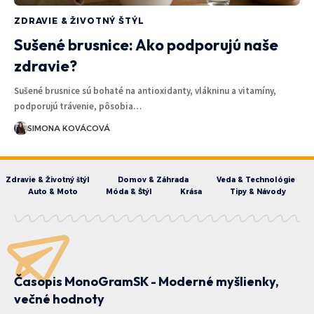
ZDRAVIE & ŽIVOTNÝ ŠTÝL
Sušené brusnice: Ako podporujú naše
zdravie?
Sušené brusnice sú bohaté na antioxidanty, vlákninu a vitamíny,
podporujú trávenie, pôsobia…
SIMONA KOVÁCOVÁ
Zdravie & Životný štýl
Domov & Záhrada
Veda & Technológie
Auto & Moto
Móda & Štýl
Krása
Tipy & Návody
Časopis MonoGramSK - Moderné myšlienky,
večné hodnoty