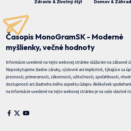
Zdravie & Životný štýl
Domov & Záhra
Časopis MonoGramSK - Moderné
myšlienky, večné hodnoty
Informácie uvedené na tejto webovej stránke slúžia len na zábavné ú
Neposkytujeme žiadne záruky, výslovné ani implicitné, týkajúce sa úp
presnosti, primeranosti, zákonnosti, užitočnosti, spoľahlivosti, vhod
dostupnosti ani žiadneho iného aspektu údajov. Akékoľvek spoliehani
na informácie uvedené na tejto webovej stránke je na vaše vlastné riz