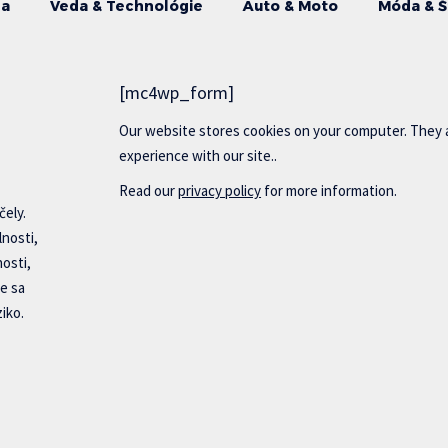
da
Veda & Technológie
Auto & Moto
Móda & Š
[mc4wp_form]
Our website stores cookies on your computer. They 
experience with our site..
Read our
privacy policy
for more information.
čely.
lnosti,
nosti,
e sa
iko.