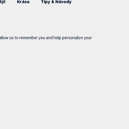
týl
Krása
Tipy & Návody
allow us to remember you and help personalize your