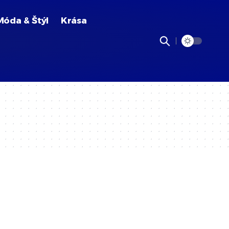
Móda & Štýl
Krása