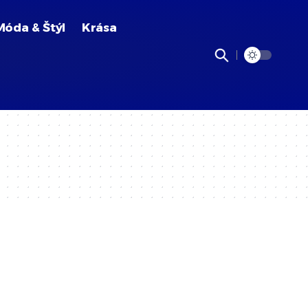
Móda & Štýl
Krása