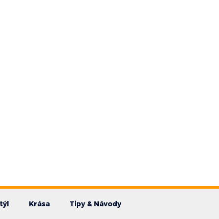
týl
Krása
Tipy & Návody