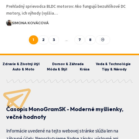
Prehľadný sprievodca BLDC motorov: Ako fungujú bezuhlíkové DC
motory, ich výhody (vyššia…
SIMONA KOVÁCOVÁ
1
2
3
…
7
8
Zdravie & Životný štýl
Domov & Záhrada
Veda & Technológie
Auto & Moto
Móda & Štýl
Krása
Tipy & Návody
Časopis MonoGramSK - Moderné myšlienky,
večné hodnoty
Informácie uvedené na tejto webovej stránke slúžia len na
zábavné účely. Neposkytujeme žiadne záruky, výslovné ani