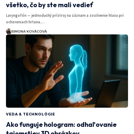
všetko, čo by ste mali vedieť
Laryngofón — jednoduchý prístroj na záznam a zosilnenie hlasu pri
ochoreniach hrtana.…
SIMONA KOVÁCOVÁ
VEDA & TECHNOLÓGIE
Ako funguje hologram: odhaľovanie
tajomstiev 3D obrázkov