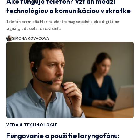
Ako funguje telefón? Vzťah medzi
technológiou a komunikáciou v skratke
Telefón premieňa hlas na elektromagnetické alebo digitálne
signály, odosiela ich cez sieť…
SIMONA KOVÁCOVÁ
VEDA & TECHNOLÓGIE
Fungovanie a použitie laryngofónu: