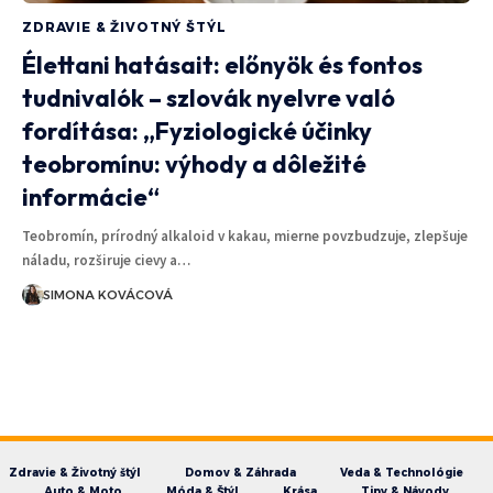
ZDRAVIE & ŽIVOTNÝ ŠTÝL
Élettani hatásait: előnyök és fontos
tudnivalók – szlovák nyelvre való
fordítása: „Fyziologické účinky
teobromínu: výhody a dôležité
informácie“
Teobromín, prírodný alkaloid v kakau, mierne povzbudzuje, zlepšuje
náladu, rozširuje cievy a…
SIMONA KOVÁCOVÁ
Zdravie & Životný štýl
Domov & Záhrada
Veda & Technológie
Auto & Moto
Móda & Štýl
Krása
Tipy & Návody