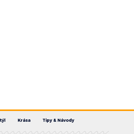
týl
Krása
Tipy & Návody