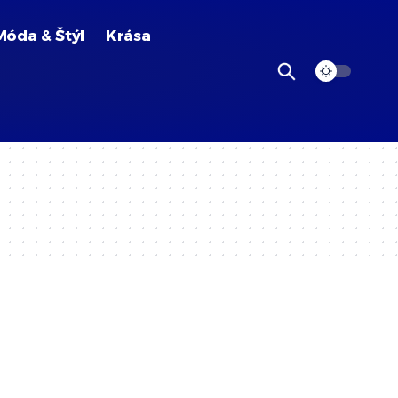
Móda & Štýl
Krása