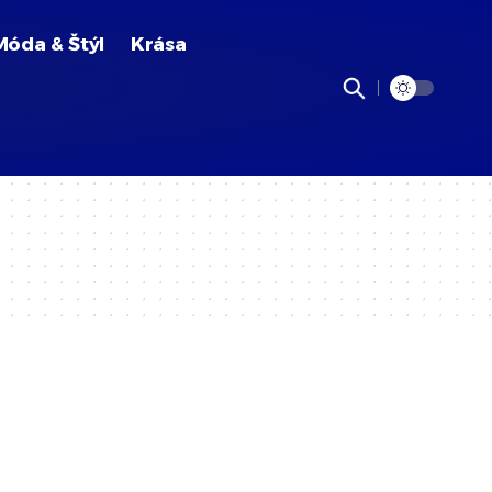
Móda & Štýl
Krása