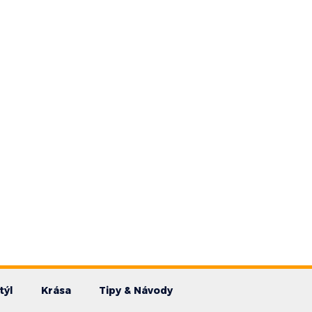
týl
Krása
Tipy & Návody