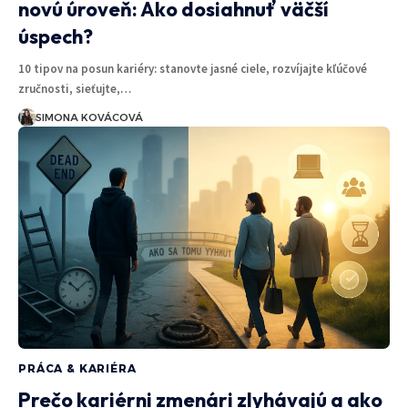
novú úroveň: Ako dosiahnuť väčší
úspech?
10 tipov na posun kariéry: stanovte jasné ciele, rozvíjajte kľúčové
zručnosti, sieťujte,…
SIMONA KOVÁCOVÁ
PRÁCA & KARIÉRA
Prečo kariérni zmenári zlyhávajú a ako