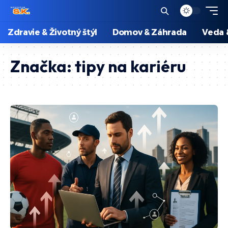
Zdravie & Životný štýl
Domov & Záhrada
Veda 
Značka:
tipy na kariéru