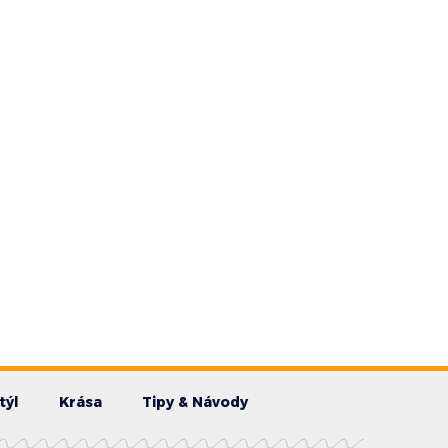
týl
Krása
Tipy & Návody