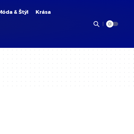
Móda & Štýl
Krása