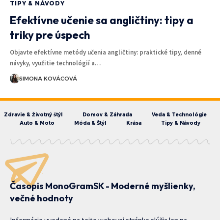
TIPY & NÁVODY
Efektívne učenie sa angličtiny: tipy a
triky pre úspech
Objavte efektívne metódy učenia angličtiny: praktické tipy, denné
návyky, využitie technológií a…
SIMONA KOVÁCOVÁ
Zdravie & Životný štýl
Domov & Záhrada
Veda & Technológie
Auto & Moto
Móda & Štýl
Krása
Tipy & Návody
Časopis MonoGramSK - Moderné myšlienky,
večné hodnoty