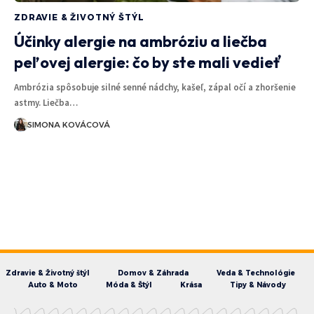
ZDRAVIE & ŽIVOTNÝ ŠTÝL
Účinky alergie na ambróziu a liečba
peľovej alergie: čo by ste mali vedieť
Ambrózia spôsobuje silné senné nádchy, kašeľ, zápal očí a zhoršenie
astmy. Liečba…
SIMONA KOVÁCOVÁ
Zdravie & Životný štýl
Domov & Záhrada
Veda & Technológie
Auto & Moto
Móda & Štýl
Krása
Tipy & Návody