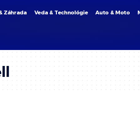
& Záhrada
Veda & Technológie
Auto & Moto
ll