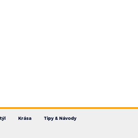
týl
Krása
Tipy & Návody