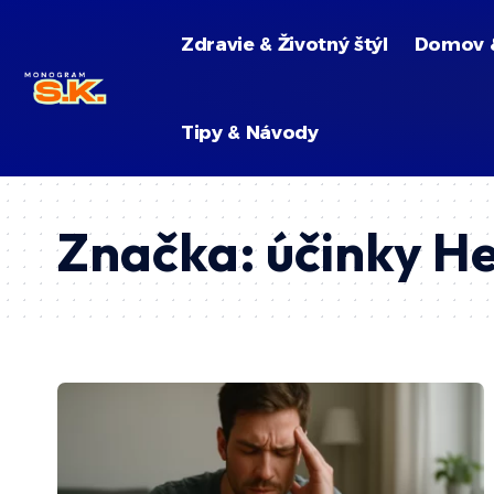
Zdravie & Životný štýl
Domov 
Tipy & Návody
Značka:
účinky He