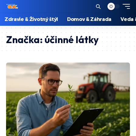
Zdravie & Životný štýl
Domov & Záhrada
Veda 
Značka:
účinné látky