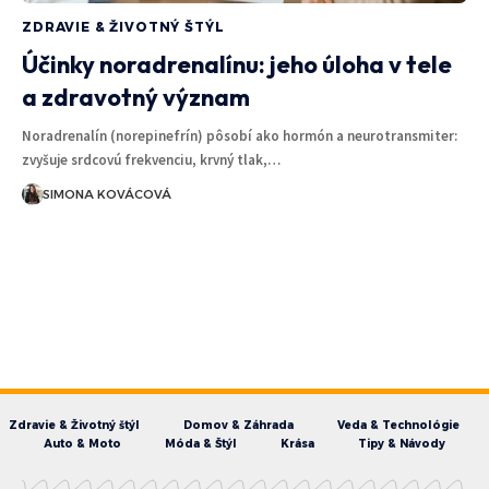
ZDRAVIE & ŽIVOTNÝ ŠTÝL
Účinky noradrenalínu: jeho úloha v tele
a zdravotný význam
Noradrenalín (norepinefrín) pôsobí ako hormón a neurotransmiter:
zvyšuje srdcovú frekvenciu, krvný tlak,…
SIMONA KOVÁCOVÁ
Zdravie & Životný štýl
Domov & Záhrada
Veda & Technológie
Auto & Moto
Móda & Štýl
Krása
Tipy & Návody