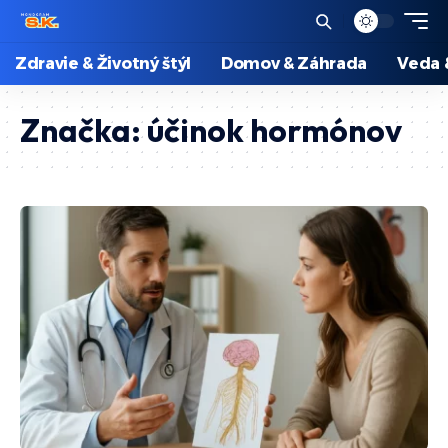
Zdravie & Životný štýl
Domov & Záhrada
Veda 
Značka:
účinok hormónov