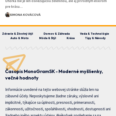
Uhorka nie je len osviežujúcou zeleninou, ale aj prírodným elixírom
pre krásu…
SIMONA KOVÁCOVÁ
Zdravie & Životný štýl
Domov & Záhrada
Veda & Technológie
Auto & Moto
Móda & Štýl
Krása
Tipy & Návody
Časopis MonoGramSK - Moderné myšlienky,
večné hodnoty
Informácie uvedené na tejto webovej stránke slúžia len na
zábavné účely. Neposkytujeme žiadne záruky, výslovné ani
implicitné, týkajúce sa úplnosti, presnosti, primeranosti,
zákonnosti, užitočnosti, spoľahlivosti, vhodnosti, dostupnosti ani
žiadneho iného aspektu údajov. Akékoľvek spoliehanie sa na