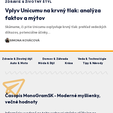
ZDRAVIE & ŽIVOTNÝ ŠTÝL
Vplyv Unicumu na krvný tlak: analýza
faktov a mýtov
Skúmame, či pitie Unicumu ovplyvňuje krvný tlak: prehľad vedeckých
dôkazov, potenciálne účinky…
SIMONA KOVÁCOVÁ
Zdravie & Životný štýl
Domov & Záhrada
Veda & Technológie
Auto & Moto
Móda & Štýl
Krása
Tipy & Návody
Časopis MonoGramSK - Moderné myšlienky,
večné hodnoty