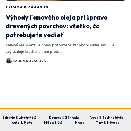
DOMOV & ZÁHRADA
Výhody ľanového oleja pri úprave
drevených povrchov: všetko, čo
potrebujete vedieť
Ľanový olej ošetruje drevo prirodzene: hlboko vsiakne, vyživuje,
zvýrazňuje kresbu, chráni pred…
SIMONA KOVÁCOVÁ
Zdravie & Životný štýl
Domov & Záhrada
Veda & Technológie
Auto & Moto
Móda & Štýl
Krása
Tipy & Návody