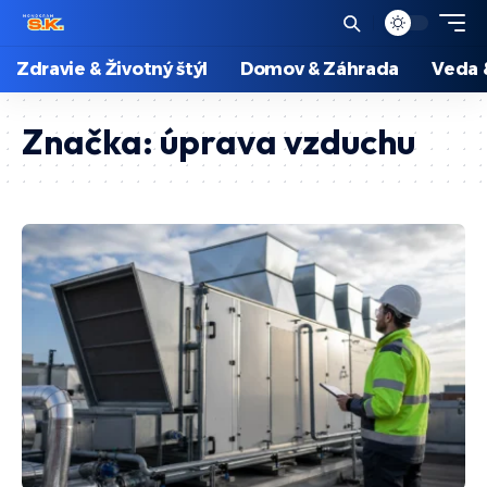
Zdravie & Životný štýl
Domov & Záhrada
Veda 
Značka:
úprava vzduchu