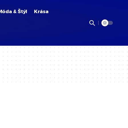
Móda & Štýl
Krása