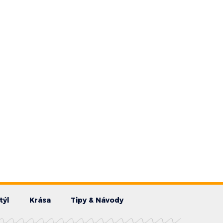
týl
Krása
Tipy & Návody