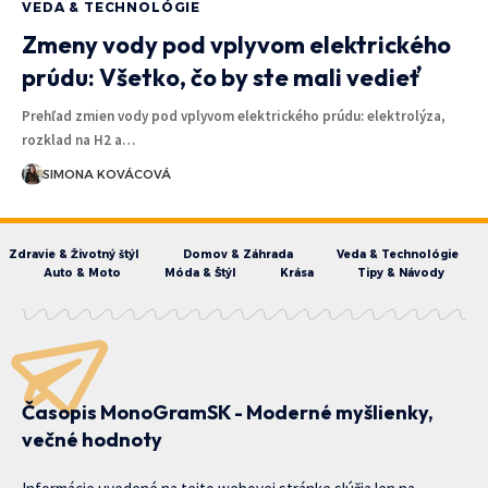
VEDA & TECHNOLÓGIE
Zmeny vody pod vplyvom elektrického
prúdu: Všetko, čo by ste mali vedieť
Prehľad zmien vody pod vplyvom elektrického prúdu: elektrolýza,
rozklad na H2 a…
SIMONA KOVÁCOVÁ
Zdravie & Životný štýl
Domov & Záhrada
Veda & Technológie
Auto & Moto
Móda & Štýl
Krása
Tipy & Návody
Časopis MonoGramSK - Moderné myšlienky,
večné hodnoty