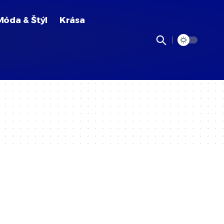
Móda & Štýl
Krása