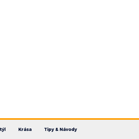
týl
Krása
Tipy & Návody