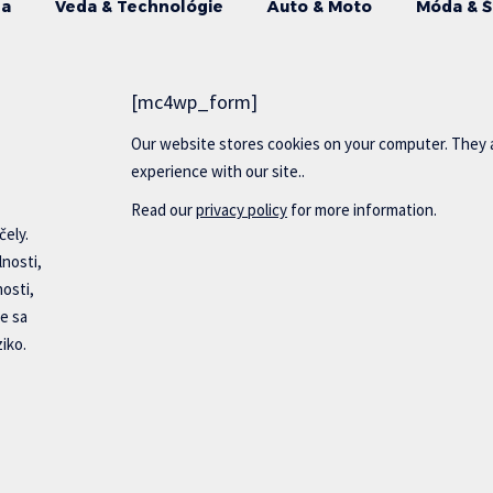
da
Veda & Technológie
Auto & Moto
Móda & Š
[mc4wp_form]
Our website stores cookies on your computer. They 
experience with our site..
Read our
privacy policy
for more information.
čely.
lnosti,
nosti,
e sa
iko.