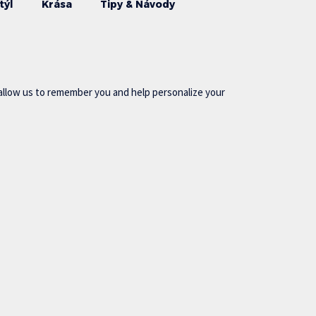
týl
Krása
Tipy & Návody
allow us to remember you and help personalize your