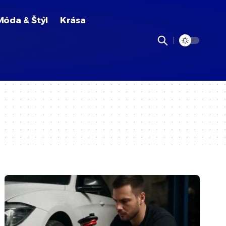
Móda & Štýl
Krása