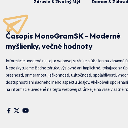
Zdravie & Životný štýl
Domov & Záhra
Časopis MonoGramSK - Moderné
myšlienky, večné hodnoty
Informácie uvedené na tejto webovej stránke slúžia len na zábavné ú
Neposkytujeme žiadne záruky, výslovné ani implicitné, týkajúce sa úp
presnosti, primeranosti, zákonnosti, užitočnosti, spoľahlivosti, vhod
dostupnosti ani žiadneho iného aspektu údajov. Akékoľvek spoliehani
na informácie uvedené na tejto webovej stránke je na vaše vlastné riz