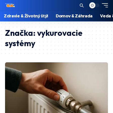
Zdravie & Životný štýl
Domov & Záhrada
Veda 
Značka:
vykurovacie
systémy