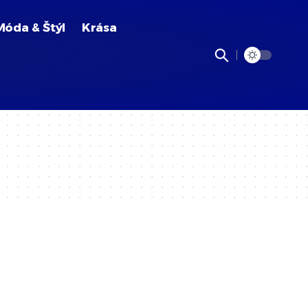
Móda & Štýl
Krása