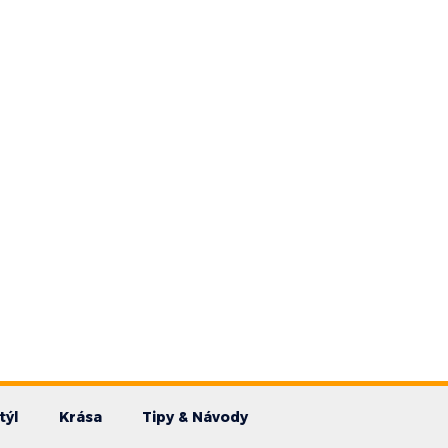
týl
Krása
Tipy & Návody