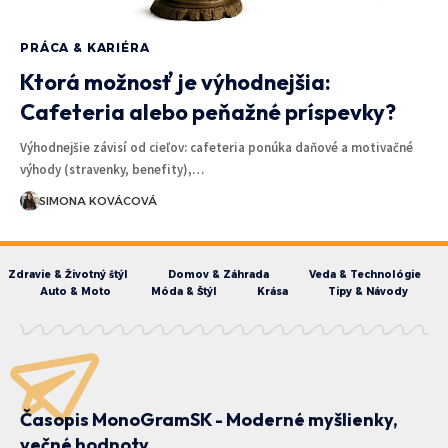
PRÁCA & KARIÉRA
Ktorá možnosť je výhodnejšia:
Cafeteria alebo peňažné príspevky?
Výhodnejšie závisí od cieľov: cafeteria ponúka daňové a motivačné
výhody (stravenky, benefity),…
SIMONA KOVÁCOVÁ
Zdravie & Životný štýl
Domov & Záhrada
Veda & Technológie
Auto & Moto
Móda & Štýl
Krása
Tipy & Návody
Časopis MonoGramSK - Moderné myšlienky,
večné hodnoty