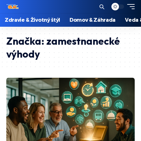
Zdravie & Životný štýl
Domov & Záhrada
Veda 
Značka:
zamestnanecké
výhody