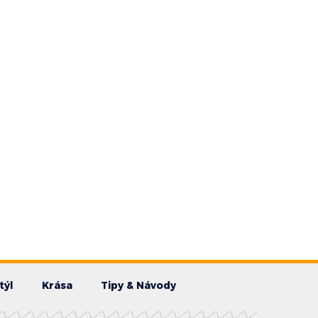
týl
Krása
Tipy & Návody