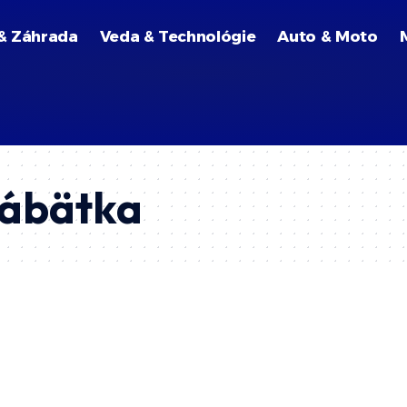
& Záhrada
Veda & Technológie
Auto & Moto
bábätka