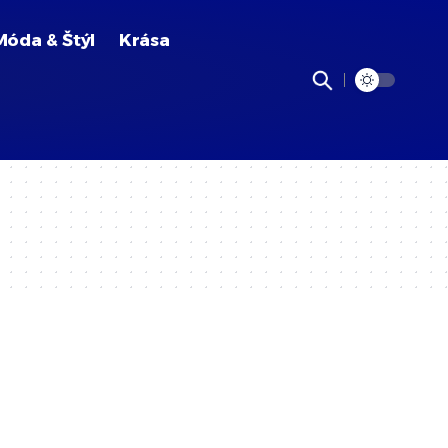
Móda & Štýl
Krása