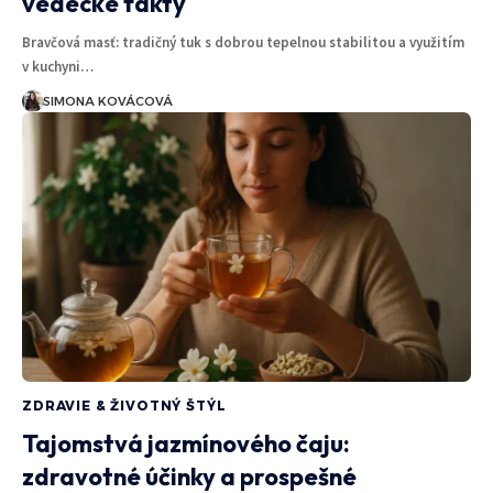
vedecké fakty
Bravčová masť: tradičný tuk s dobrou tepelnou stabilitou a využitím
v kuchyni…
SIMONA KOVÁCOVÁ
ZDRAVIE & ŽIVOTNÝ ŠTÝL
Tajomstvá jazmínového čaju:
zdravotné účinky a prospešné