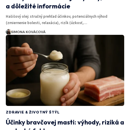
a dôležité informácie
Hašišový olej: stručný prehľad účinkov, potenciálnych výhod
(zmiernenie bolesti, relaxácia), rizík (úzkosť,…
SIMONA KOVÁCOVÁ
ZDRAVIE & ŽIVOTNÝ ŠTÝL
Účinky bravčovej masti: výhody, riziká a