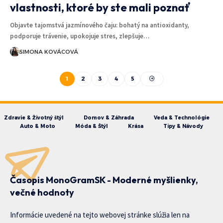
vlastnosti, ktoré by ste mali poznať
Objavte tajomstvá jazmínového čaju: bohatý na antioxidanty,
podporuje trávenie, upokojuje stres, zlepšuje…
SIMONA KOVÁCOVÁ
1
2
3
4
5
Zdravie & Životný štýl
Domov & Záhrada
Veda & Technológie
Auto & Moto
Móda & Štýl
Krása
Tipy & Návody
Časopis MonoGramSK - Moderné myšlienky,
večné hodnoty
Informácie uvedené na tejto webovej stránke slúžia len na