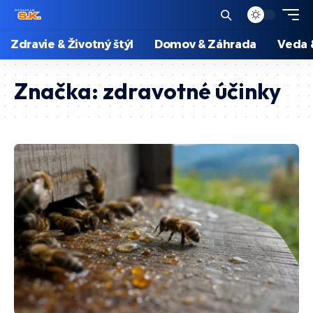
Zdravie & Životný štýl
Domov & Záhrada
Veda 
Značka:
zdravotné účinky