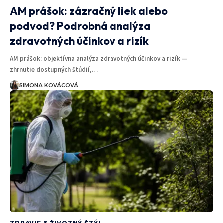
AM prášok: zázračný liek alebo
podvod? Podrobná analýza
zdravotných účinkov a rizík
AM prášok: objektívna analýza zdravotných účinkov a rizík —
zhrnutie dostupných štúdií,…
SIMONA KOVÁCOVÁ
ZDRAVIE & ŽIVOTNÝ ŠTÝL