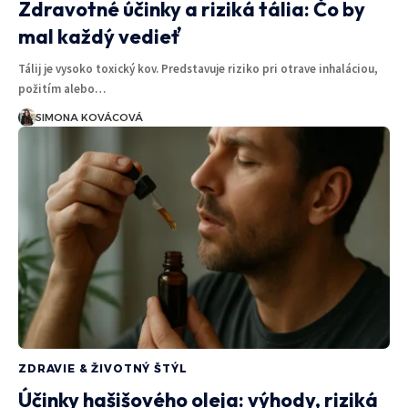
Zdravotné účinky a riziká tália: Čo by
mal každý vedieť
Tálij je vysoko toxický kov. Predstavuje riziko pri otrave inhaláciou,
požitím alebo…
SIMONA KOVÁCOVÁ
ZDRAVIE & ŽIVOTNÝ ŠTÝL
Účinky hašišového oleja: výhody, riziká