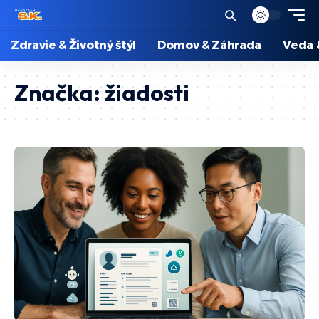
Zdravie & Životný štýl
Domov & Záhrada
Veda 
Značka:
žiadosti