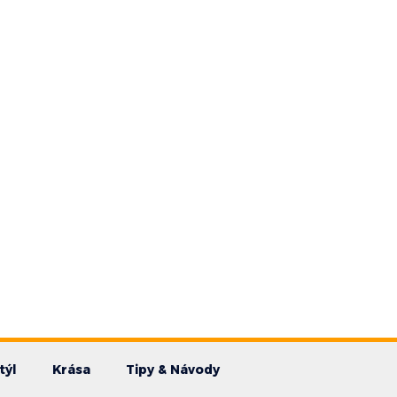
týl
Krása
Tipy & Návody