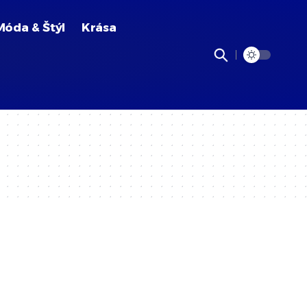
Móda & Štýl
Krása