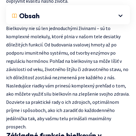
ovplyvniť kvalitu nášho života.
Obsah
Bielkoviny nie sú len jednoduchými živinami – sú to
komplexné molekuly, ktoré plnia v našom tele desiatky
dôležitých funkcií. Od budovania svalovej hmoty až po
podporu imunitného systému, od tvorby enzýmov po
reguláciu hormónov. Pohľad na bielkoviny sa môže líšiť v
závislosti od veku, životného štýlu či zdravotného stavu, no
ich dôležitosť zostává nezmenená pre každého z nás.
Nasledujúce riadky vám prinesú komplexný prehľad o tom,
ako môžete využiť silu bielkovín na zlepšenie svojho zdravia.
Dozviete sa praktické rady o ich zdrojoch, optimálnom
príjme i spôsoboch, ako ich zaradiť do každodenného
jedálnička tak, aby vašmu telu prinášali maximálny
prospech.
Základné funkcie bielkovín v