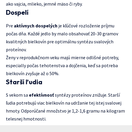
ako vajcia, mlieko, jemné mäso či ryby.
Dospelí
Pre
aktívnych dospelých
je kľúčové rozloženie príjmu
počas dňa. Každé jedlo by malo obsahovať 20-30 gramov
kvalitných bielkovín pre optimálnu syntézu svalových
proteínov.
Ženy v reprodukčnom veku majú mierne odlišné potreby,
especially počas tehotenstva a dojčenia, keď sa potreba
bielkovín zvyšuje až o 50%.
Starší ľudia
S vekom sa
efektívnosť
syntézy proteínov znižuje. Starší
ľudia potrebujú viac bielkovín na udržanie tej istej svalovej
hmoty. Odporúčané množstvo je 1,2-1,6 gramu na kilogram
telesnej hmotnosti.