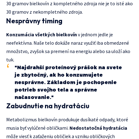
30 gramov bielkovín z kompletného zdroja nie je to isté ako
30 gramov z nekompletného zdroja.
Nesprávny timing
Konzumácia všetkých bielkovín
v jednom jedle je
neefektívna. Naše telo dokáže naraz využiť iba obmedzené
množstvo, zvyšok sa premení na energiu alebo sa uloží ako
tuk.
"Najdrahší proteínový prášok na svete
je zbytočný, ak ho konzumujete
nesprávne. Základom je pochopenie
potrieb svojho tela a správne
načasovanie."
Zabudnutie na hydratáciu
Metabolizmus bielkovín produkuje dusíkaté odpady, ktoré
musia byť vylúčené obličkami.
Nedostatočná hydratácia
môže viesť k zaťaženiu obličiek a vzniku obličkových