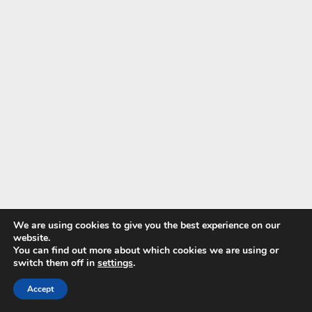
We are using cookies to give you the best experience on our
website.
You can find out more about which cookies we are using or
switch them off in
settings
.
Potrebujem proteínové prášky?
Accept
Nie sú nevyhnutné, ak konzumujete rozmanitú stravu. Môžu