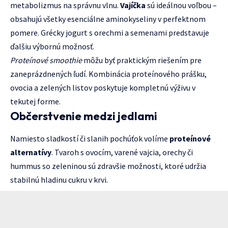
metabolizmus na správnu vlnu.
Vajíčka
sú ideálnou voľbou –
obsahujú všetky esenciálne aminokyseliny v perfektnom
pomere. Grécky jogurt s orechmi a semenami predstavuje
ďalšiu výbornú možnosť.
Proteínové smoothie
môžu byť praktickým riešením pre
zaneprázdnených ľudí. Kombinácia proteínového prášku,
ovocia a zelených listov poskytuje kompletnú výživu v
tekutej forme.
Občerstvenie medzi jedlami
Namiesto sladkostí či slanih pochúťok volíme
proteínové
alternatívy
. Tvaroh s ovocím, varené vajcia, orechy či
hummus so zeleninou sú zdravšie možnosti, ktoré udržia
stabilnú hladinu cukru v krvi.