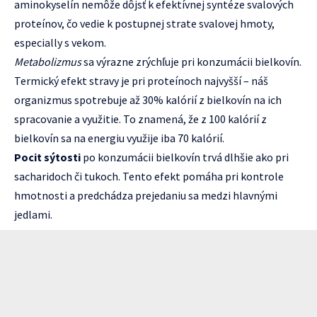
aminokyselín nemôže dôjsť k efektívnej syntéze svalových
proteínov, čo vedie k postupnej strate svalovej hmoty,
especially s vekom.
Metabolizmus
sa výrazne zrýchľuje pri konzumácii bielkovín.
Termický efekt stravy je pri proteínoch najvyšší – náš
organizmus spotrebuje až 30% kalórií z bielkovín na ich
spracovanie a využitie. To znamená, že z 100 kalórií z
bielkovín sa na energiu využije iba 70 kalórií.
Pocit sýtosti
po konzumácii bielkovín trvá dlhšie ako pri
sacharidoch či tukoch. Tento efekt pomáha pri kontrole
hmotnosti a predchádza prejedaniu sa medzi hlavnými
jedlami.