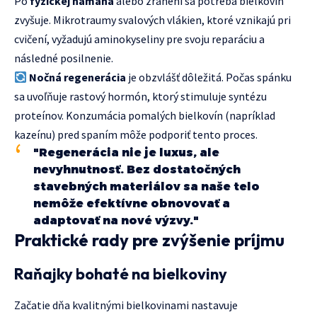
Po
fyzickej námaha
alebo zranení sa potreba bielkovín
zvyšuje. Mikrotraumy svalových vlákien, ktoré vznikajú pri
cvičení, vyžadujú aminokyseliny pre svoju reparáciu a
následné posilnenie.
Nočná regenerácia
je obzvlášť dôležitá. Počas spánku
sa uvoľňuje rastový hormón, ktorý stimuluje syntézu
proteínov. Konzumácia pomalých bielkovín (napríklad
kazeínu) pred spaním môže podporiť tento proces.
"Regenerácia nie je luxus, ale
nevyhnutnosť. Bez dostatočných
stavebných materiálov sa naše telo
nemôže efektívne obnovovať a
adaptovať na nové výzvy."
Praktické rady pre zvýšenie príjmu
Raňajky bohaté na bielkoviny
Začatie dňa kvalitnými bielkovinami nastavuje