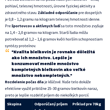
pohlaví, telesnej hmotnosti, úrovne fyzickej aktivity a
zdravotného stavu.
Základné odporúčanie
pre dospelých
je 0,8 – 1,2 gramu na kilogram telesnej hmotnosti denne.
Pre
športovcov a aktívnych ľudí
sa toto množstvo zvyšuje
na 1,4 – 2,0 gramov na kilogram. Starší ľudia môžu
potrebovať až 1,2 – 1,6 gramov kvôli horším schopnostiam
syntézy proteínov.
"Kvalita bielkovín je rovnako dôležitá
ako ich množstvo. Lepšie je
konzumovať menšie množstvo
kompletných bielkovín ako veľké
množstvo nekompletných."
Rozdelenie počas dňa
je kľúčové. Naše telo dokáže
efektívne využiť približne 25-30 gramov bielkovín naraz,
preto je lepšie rozdeliť príjem do niekoľkých porcií.
Skupina
Odporúčaný príjem
Príklad pre 70kg