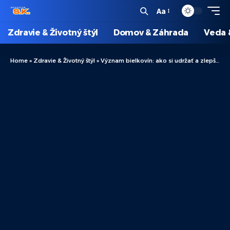
Aa
Zdravie & Životný štýl
Domov & Záhrada
Veda 
Home
»
Zdravie & Životný štýl
»
Význam bielkovín: ako si udržať a zlepšiť zdravie?