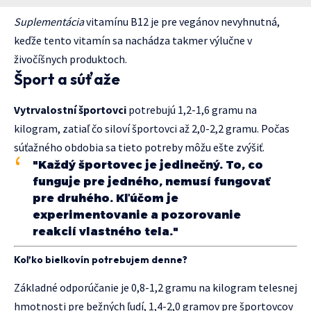
Suplementácia
vitamínu B12 je pre vegánov nevyhnutná,
keďže tento vitamín sa nachádza takmer výlučne v
živočíšnych produktoch.
Šport a súťaže
Vytrvalostní športovci
potrebujú 1,2-1,6 gramu na
kilogram, zatiaľ čo siloví športovci až 2,0-2,2 gramu. Počas
súťažného obdobia sa tieto potreby môžu ešte zvýšiť.
"Každý športovec je jedinečný. To, co
funguje pre jedného, nemusí fungovať
pre druhého. Kľúčom je
experimentovanie a pozorovanie
reakcií vlastného tela."
Koľko bielkovín potrebujem denne?
Základné odporúčanie je 0,8-1,2 gramu na kilogram telesnej
hmotnosti pre bežných ľudí, 1,4-2,0 gramov pre športovcov