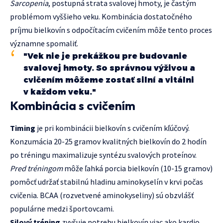
Sarcopenia
, postupná strata svalovej hmoty, je častým
problémom vyššieho veku. Kombinácia dostatočného
príjmu bielkovín s odpočítacím cvičením môže tento proces
významne spomaliť.
"Vek nie je prekážkou pre budovanie
svalovej hmoty. So správnou výživou a
cvičením môžeme zostať silní a vitálni
v každom veku."
Kombinácia s cvičením
Timing
je pri kombinácii bielkovín s cvičením kľúčový.
Konzumácia 20-25 gramov kvalitných bielkovín do 2 hodín
po tréningu maximalizuje syntézu svalových proteínov.
Pred tréningom
môže ľahká porcia bielkovín (10-15 gramov)
pomôcť udržať stabilnú hladinu aminokyselín v krvi počas
cvičenia. BCAA (rozvetvené aminokyseliny) sú obzvlášť
populárne medzi športovcami.
Silový tréning
zvyšuje potrebu bielkovín viac ako kardio