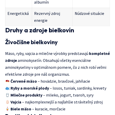
albumín
Energetická
Rezervný zdroj
Núdzové situácie
energie
Druhy a zdroje bielkovín
Živočíšne bielkoviny
Mäso, ryby, vajcia a mliečne výrobky predstavujú
kompletné
zdroje
aminokyselín. Obsahujú všetky esenciálne
aminokyseliny v optimálnom pomere, čo z nich robí veľmi
efektívne zdroje pre náš organizmus.
Červené mäso
– hovädzie, bravčové, jahňacie
Ryby a morské plody
– losos, tuniak, sardinky, krevety
Mliečne produkty
– mlieko, jogurt, tvaroh, syry
Vajcia
– najkomplexnejší a najľahšie stráviteľný zdroj
Biele mäso
– kuracie, morčacie