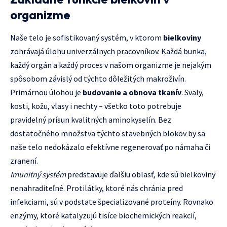
organizme
Naše telo je sofistikovaný systém, v ktorom
bielkoviny
zohrávajá úlohu univerzálnych pracovníkov. Každá bunka,
každý orgán a každý proces v našom organizme je nejakým
spôsobom závislý od týchto dôležitých makroživín.
Primárnou úlohou je
budovanie a obnova tkanív
. Svaly,
kosti, kožu, vlasy i nechty – všetko toto potrebuje
pravidelný prísun kvalitných aminokyselín. Bez
dostatočného množstva týchto stavebných blokov by sa
naše telo nedokázalo efektívne regenerovať po námaha či
zranení.
Imunitný systém
predstavuje ďalšiu oblasť, kde sú bielkoviny
nenahraditeľné. Protilátky, ktoré nás chránia pred
infekciami, sú v podstate špecializované proteíny. Rovnako
enzýmy, ktoré katalyzujú tisíce biochemických reakcií,