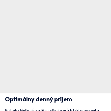
Optimálny denný príjem
Potreba bielkovín sa líši podľa viacerých faktorov – veku,