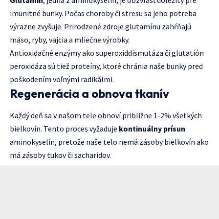
Glutamín
, jedna z aminokyselín, je obzvlášť dôležitý pre
imunitné bunky. Počas choroby či stresu sa jeho potreba
výrazne zvyšuje. Prirodzené zdroje glutamínu zahŕňajú
mäso, ryby, vajcia a mliečne výrobky.
Antioxidačné enzýmy ako superoxiddismutáza či glutatión
peroxidáza sú tiež proteíny, ktoré chránia naše bunky pred
poškodením voľnými radikálmi.
Regenerácia a obnova tkanív
Každý deň sa v našom tele obnoví približne 1-2% všetkých
bielkovín. Tento proces vyžaduje
kontinuálny prísun
aminokyselín, pretože naše telo nemá zásoby bielkovín ako
má zásoby tukov či sacharidov.