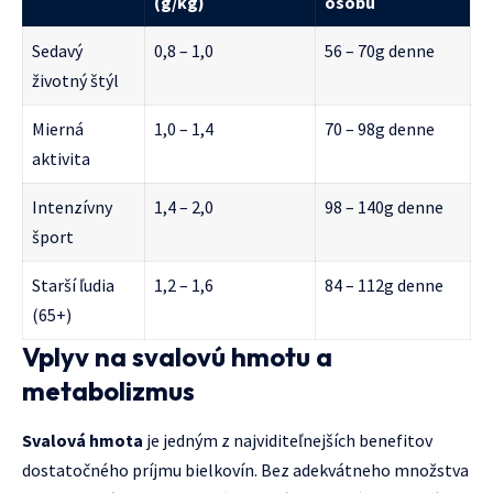
(g/kg)
osobu
Sedavý
0,8 – 1,0
56 – 70g denne
životný štýl
Mierná
1,0 – 1,4
70 – 98g denne
aktivita
Intenzívny
1,4 – 2,0
98 – 140g denne
šport
Starší ľudia
1,2 – 1,6
84 – 112g denne
(65+)
Vplyv na svalovú hmotu a
metabolizmus
Svalová hmota
je jedným z najviditeľnejších benefitov
dostatočného príjmu bielkovín. Bez adekvátneho množstva