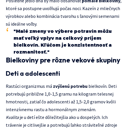
Posledné jedlo dňa by malo obsahovať
pomalé bielkoviny
,
ktoré sa postupne uvoľňujú počas noci. Kazeín z mliečnych
výrobkov alebo kombinácia tvarohu s ľanovými semenami
sú ideálne voľby.
"Malé zmeny vo výbere potravín môžu
mať veľký vplyv na celkový príjem
bielkovín. Kľúčom je konzistentnosť a
rozmanitosť."
Bielkoviny pre rôzne vekové skupiny
Deti a adolescenti
Rastúci organizmus má
zvýšenú potrebu
bielkovín. Deti
potrebujú približne 1,0-1,5 gramu na kilogram telesnej
hmotnosti, zatiaľ čo adolescenti až 1,5-2,0 gramov kvôli
intenzívnemu rastu a hormonálnym zmenám.
Kvalita
je u detí ešte dôležitejšia ako u dospelých. Ich
trávenie je citlivejšie a potrebujú ľahko stráviteľné zdroje