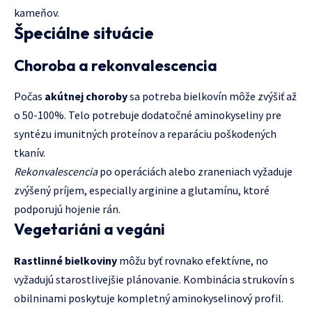
kameňov.
Špeciálne situácie
Choroba a rekonvalescencia
Počas
akútnej choroby
sa potreba bielkovín môže zvýšiť až
o 50-100%. Telo potrebuje dodatočné aminokyseliny pre
syntézu imunitných proteínov a reparáciu poškodených
tkanív.
Rekonvalescencia
po operáciách alebo zraneniach vyžaduje
zvýšený príjem, especially arginine a glutamínu, ktoré
podporujú hojenie rán.
Vegetariáni a vegáni
Rastlinné bielkoviny
môžu byť rovnako efektívne, no
vyžadujú starostlivejšie plánovanie. Kombinácia strukovín s
obilninami poskytuje kompletný aminokyselinový profil.