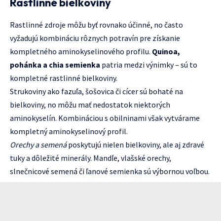
Rastlinné bielkoviny
Rastlinné zdroje môžu byť rovnako účinné, no často
vyžadujú kombináciu rôznych potravín pre získanie
kompletného aminokyselinového profilu.
Quinoa,
pohánka a chia semienka
patria medzi výnimky – sú to
kompletné rastlinné bielkoviny.
Strukoviny ako fazuľa, šošovica či cícer sú bohaté na
bielkoviny, no môžu mať nedostatok niektorých
aminokyselín. Kombináciou s obilninami však vytvárame
kompletný aminokyselinový profil.
Orechy a semená
poskytujú nielen bielkoviny, ale aj zdravé
tuky a dôležité minerály. Mandľe, vlašské orechy,
slnečnicové semená či ľanové semienka sú výbornou voľbou.