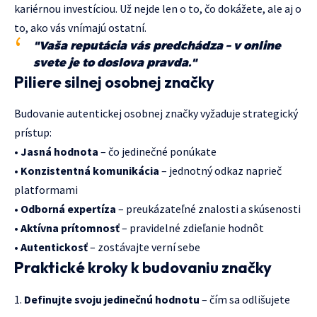
kariérnou investíciou. Už nejde len o to, čo dokážete, ale aj o
to, ako vás vnímajú ostatní.
"Vaša reputácia vás predchádza – v online
svete je to doslova pravda."
Piliere silnej osobnej značky
Budovanie autentickej osobnej značky vyžaduje strategický
prístup:
•
Jasná hodnota
– čo jedinečné ponúkate
•
Konzistentná komunikácia
– jednotný odkaz naprieč
platformami
•
Odborná expertíza
– preukázateľné znalosti a skúsenosti
•
Aktívna prítomnosť
– pravidelné zdieľanie hodnôt
•
Autentickosť
– zostávajte verní sebe
Praktické kroky k budovaniu značky
Definujte svoju jedinečnú hodnotu
– čím sa odlišujete