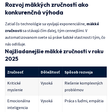
Rozvoj mäkkých zručností ako
konkurenčná výhoda
Zatiaľ čo technológie sa vyvíjajú exponenciálne,
mäkké
zručnosti
sa stávajú čím ďalej, tým cennejšími. V
automatizovanom svete sú práve ľudské vlastnosti tým, čo
nás odlišuje.
Najžiadanejšie mäkké zručnosti v roku
2025
Zručnosť
Dôležitosť
Spôsob rozvoja
Kritické
Vysoká
Riešenie komplexných
myslenie
problémov
Emocionálna
Vysoká
Práca s ľuďmi, empátia
inteligencia