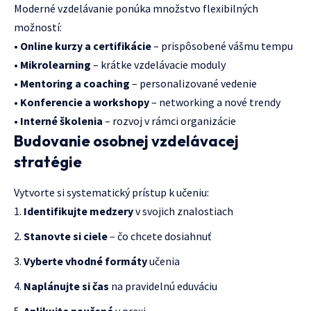
Moderné vzdelávanie ponúka množstvo flexibilných
možností:
•
Online kurzy a certifikácie
– prispôsobené vášmu tempu
•
Mikrolearning
– krátke vzdelávacie moduly
•
Mentoring a coaching
– personalizované vedenie
•
Konferencie a workshopy
– networking a nové trendy
•
Interné školenia
– rozvoj v rámci organizácie
Budovanie osobnej vzdelávacej
stratégie
Vytvorte si systematický prístup k učeniu:
Identifikujte medzery
v svojich znalostiach
Stanovte si ciele
– čo chcete dosiahnuť
Vyberte vhodné formáty
učenia
Naplánujte si čas
na pravidelnú eduváciu