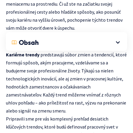
meniacemu sa prostrediu. Či už ste na začiatku svojej
profesionálnej cesty alebo hľadáte spôsoby, ako posunúť
svoju kariéru na vyššiu úroveň, pochopenie týchto trendov
vám môže otvoriť dvere k úspechu.
Obsah
Kariérne trendy
predstavujú súbor zmien a tendencií, ktoré
formujú spôsob, akým pracujeme, vzdelávame sa a
budujeme svoje profesionálne životy. Týkajú sa nielen
technologických inovácií, ale aj zmien v pracovnej kultúre,
hodnotách zamestnancov a očakávaniach
zamestnávateľov. Každý trend môžeme vnímať z rôznych
uhlov pohľadu – ako príležitosť na rast, výzvu na prekonanie
alebo signál na zmenu smeru.
Pripravili sme pre vás komplexný prehľad desiatich
kľúčových trendov, ktoré budú definovať pracovný svet v