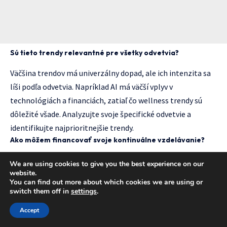
Sú tieto trendy relevantné pre všetky odvetvia?
Väčšina trendov má univerzálny dopad, ale ich intenzita sa
líši podľa odvetvia. Napríklad AI má väčší vplyv v
technológiách a financiách, zatiaľ čo wellness trendy sú
dôležité všade. Analyzujte svoje špecifické odvetvie a
identifikujte najprioritnejšie trendy.
Ako môžem financovať svoje kontinuálne vzdelávanie?
Existuje množstvo možností: bezplatné online kurzy,
We are using cookies to give you the best experience on our
website.
firemné vzdelávacie programy, štipendijné programy,
You can find out more about which cookies we are using or
daňové odpočty na vzdelávanie, alebo postupné
switch them off in
settings
.
investovanie malých súm mesačne. Mnohé kvalitné zdroje
Accept
sú dostupné zadarmo alebo za symbolické poplatky.