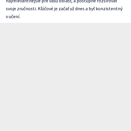
najrelevantnejšie pre vašu oblasť, a postupne rozširovať
svoje zručnosti. Kľúčové je začať už dnes a byť konzistentný
v učení.