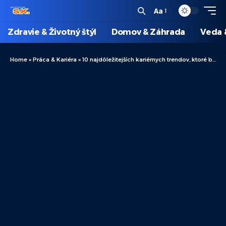
Aa
Zdravie & Životný štýl
Domov & Záhrada
Veda 
Home
»
Práca & Kariéra
»
10 najdôležitejších kariérnych trendov, ktoré by ste nemali prehliadnuť v roku 2025