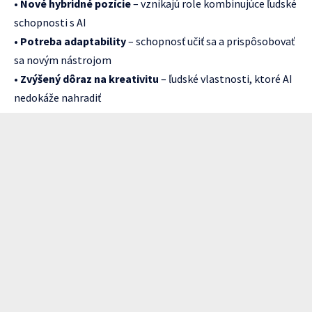
•
Nové hybridné pozície
– vznikajú role kombinujúce ľudské
schopnosti s AI
•
Potreba adaptability
– schopnosť učiť sa a prispôsobovať
sa novým nástrojom
•
Zvýšený dôraz na kreativitu
– ľudské vlastnosti, ktoré AI
nedokáže nahradiť