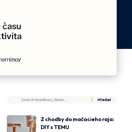
Z chodby do mačacieho raja:
DIY s TEMU