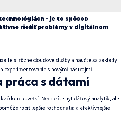
 technológiách – je to spôsob
tívne riešiť problémy v digitálnom
šajte si rôzne cloudové služby a naučte sa základy
ie a experimentovanie s novými nástrojmi.
a práca s dátami
v každom odvetví. Nemusíte byť dátový analytik, ale
omôže robiť lepšie rozhodnutia a efektívnejšie
e