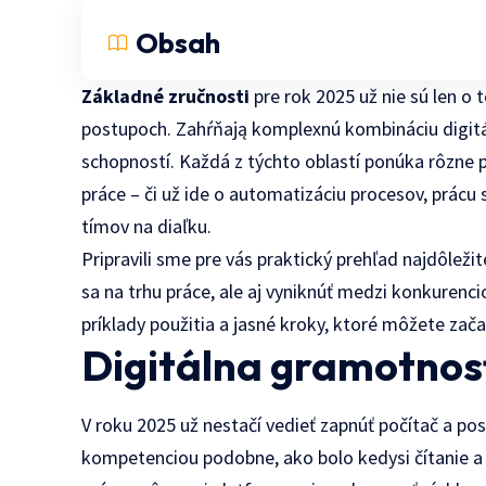
Obsah
Základné zručnosti
pre rok 2025 už nie sú len o
postupoch. Zahŕňają komplexnú kombináciu digitá
schopností. Každá z týchto oblastí ponúka rôzne p
práce – či už ide o automatizáciu procesov, prácu
tímov na diaľku.
Pripravili sme pre vás praktický prehľad najdôlež
sa na trhu práce, ale aj vyniknúť medzi konkurenci
príklady použitia a jasné kroky, ktoré môžete zač
Digitálna gramotnos
V roku 2025 už nestačí vedieť zapnúť počítač a pos
kompetenciou podobne, ako bolo kedysi čítanie a 