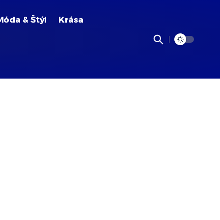
Móda & Štýl
Krása