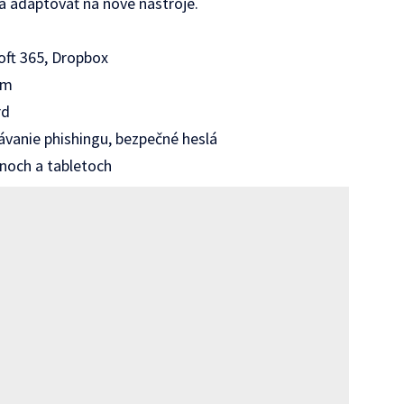
a adaptovať na nové nástroje.
ft 365, Dropbox
om
rd
vanie phishingu, bezpečné heslá
noch a tabletoch