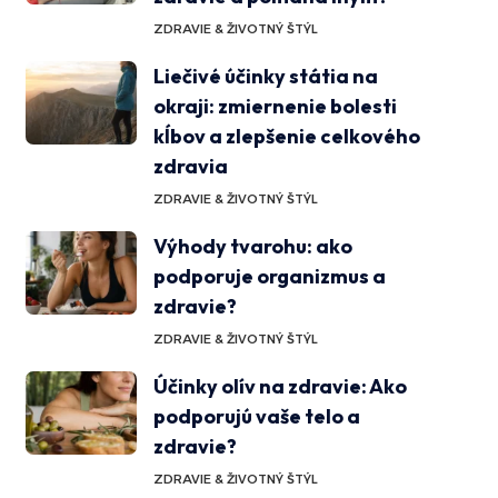
ZDRAVIE & ŽIVOTNÝ ŠTÝL
Liečivé účinky státia na
okraji: zmiernenie bolesti
kĺbov a zlepšenie celkového
zdravia
ZDRAVIE & ŽIVOTNÝ ŠTÝL
Výhody tvarohu: ako
podporuje organizmus a
zdravie?
ZDRAVIE & ŽIVOTNÝ ŠTÝL
Účinky olív na zdravie: Ako
podporujú vaše telo a
zdravie?
ZDRAVIE & ŽIVOTNÝ ŠTÝL