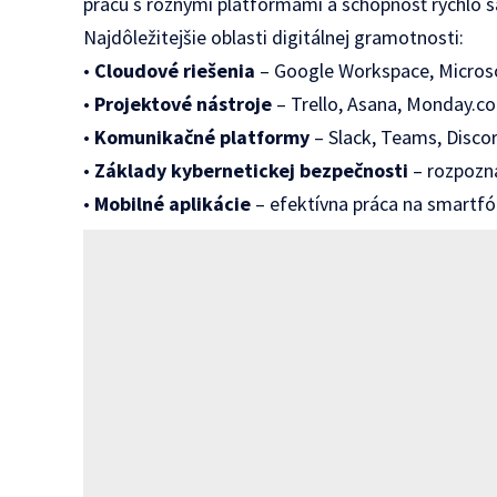
prácu s rôznymi platformami a schopnosť rýchlo s
Najdôležitejšie oblasti digitálnej gramotnosti:
•
Cloudové riešenia
– Google Workspace, Microso
•
Projektové nástroje
– Trello, Asana, Monday.c
•
Komunikačné platformy
– Slack, Teams, Disco
•
Základy kybernetickej bezpečnosti
– rozpozná
•
Mobilné aplikácie
– efektívna práca na smartfó