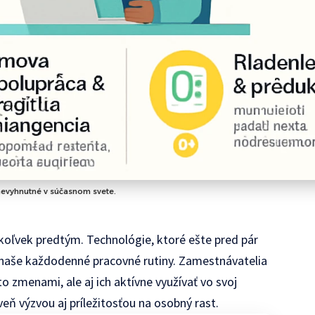
 nevyhnutné v súčasnom svete.
koľvek predtým. Technológie, ktoré ešte pred pár
jú naše každodenné pracovné rutiny. Zamestnávatelia
to zmenami, ale aj ich aktívne využívať vo svoj
eň výzvou aj príležitosťou na osobný rast.