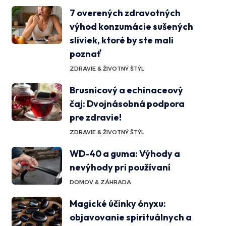
7 overených zdravotných
výhod konzumácie sušených
sliviek, ktoré by ste mali
poznať
ZDRAVIE & ŽIVOTNÝ ŠTÝL
Brusnicový a echinaceový
čaj: Dvojnásobná podpora
pre zdravie!
ZDRAVIE & ŽIVOTNÝ ŠTÝL
WD-40 a guma: Výhody a
nevýhody pri používaní
DOMOV & ZÁHRADA
Magické účinky ónyxu:
objavovanie spirituálnych a