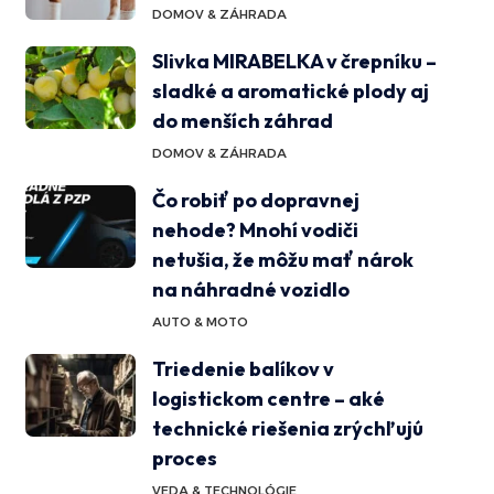
DOMOV & ZÁHRADA
Slivka MIRABELKA v črepníku –
sladké a aromatické plody aj
do menších záhrad
DOMOV & ZÁHRADA
Čo robiť po dopravnej
nehode? Mnohí vodiči
netušia, že môžu mať nárok
na náhradné vozidlo
AUTO & MOTO
Triedenie balíkov v
logistickom centre – aké
technické riešenia zrýchľujú
proces
VEDA & TECHNOLÓGIE