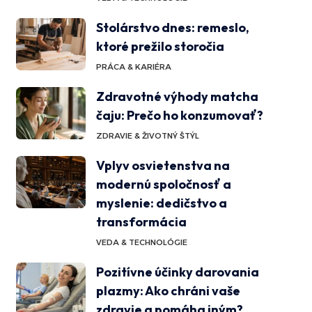
Stolárstvo dnes: remeslo,
ktoré prežilo storočia
PRÁCA & KARIÉRA
Zdravotné výhody matcha
čaju: Prečo ho konzumovať?
ZDRAVIE & ŽIVOTNÝ ŠTÝL
Vplyv osvietenstva na
modernú spoločnosť a
myslenie: dedičstvo a
transformácia
VEDA & TECHNOLÓGIE
Pozitívne účinky darovania
plazmy: Ako chráni vaše
zdravie a pomáha iným?