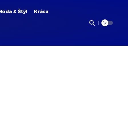
Móda & Štýl
Krása