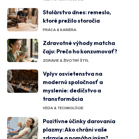
Stolárstvo dnes: remeslo,
ktoré prežilo storočia
PRÁCA & KARIÉRA
Zdravotné výhody matcha
čaju: Prečo ho konzumovať?
ZDRAVIE & ŽIVOTNÝ ŠTÝL
Vplyv osvietenstva na
modernú spoločnosť a
myslenie: dedičstvo a
transformácia
VEDA & TECHNOLÓGIE
Pozitívne účinky darovania
plazmy: Ako chráni vaše
zdravie a pomáha iným?