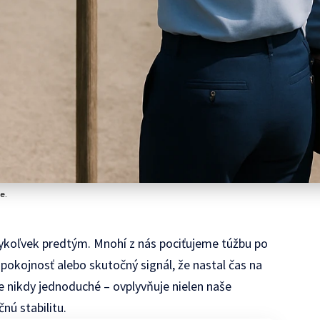
e.
dykoľvek predtým. Mnohí z nás pociťujeme túžbu po
spokojnosť alebo skutočný signál, že nastal čas na
e nikdy jednoduché – ovplyvňuje nielen naše
čnú stabilitu.