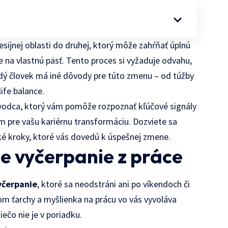
sijnej oblasti do druhej, ktorý môže zahŕňať úplnú
 na vlastnú päsť. Tento proces si vyžaduje odvahu,
ždý človek má iné dôvody pre túto zmenu – od túžby
ife balance.
evodca, ktorý vám pomôže rozpoznať kľúčové signály
 pre vašu kariérnu transformáciu. Dozviete sa
ické kroky, ktoré vás dovedú k úspešnej zmene.
e vyčerpanie z práce
yčerpanie
, ktoré sa neodstráni ani po víkendoch či
m ťarchy a myšlienka na prácu vo vás vyvoláva
iečo nie je v poriadku.