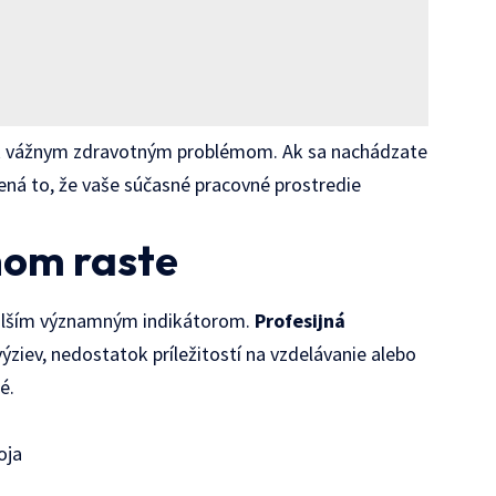
ť k vážnym zdravotným problémom. Ak sa nachádzate
mená to, že vaše súčasné pracovné prostredie
nom raste
e ďalším významným indikátorom.
Profesijná
ýziev, nedostatok príležitostí na vzdelávanie alebo
é.
oja