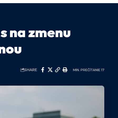
as na zmenu
enou
SHARE
MIN. PREČÍTANIE 17