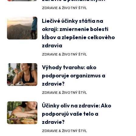
ZDRAVIE & ŽIVOTNÝ ŠTÝL
Liečivé účinky státia na
okraji: zmiernenie bolesti
kĺbov a zlepšenie celkového
zdravia
ZDRAVIE & ŽIVOTNÝ ŠTÝL
Výhody tvarohu: ako
podporuje organizmus a
zdravie?
ZDRAVIE & ŽIVOTNÝ ŠTÝL
Účinky olív na zdravie: Ako
podporujú vaše telo a
zdravie?
ZDRAVIE & ŽIVOTNÝ ŠTÝL