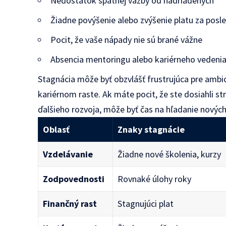
Nedostatok spätnej väzby od nadriadených
Žiadne povýšenie alebo zvýšenie platu za posl
Pocit, že vaše nápady nie sú brané vážne
Absencia mentoringu alebo kariérneho vedeni
Stagnácia môže byť obzvlášť frustrujúca pre ambic
kariérnom raste. Ak máte pocit, že ste dosiahli st
ďalšieho rozvoja, môže byť čas na hľadanie nových 
Oblasť
Znaky stagnácie
Vzdelávanie
Žiadne nové školenia, kurzy
Zodpovednosti
Rovnaké úlohy roky
Finančný rast
Stagnujúci plat