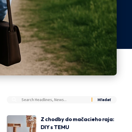
Z chodby do mačacieho raja:
DIY s TEMU