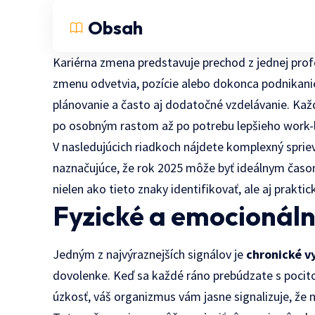
Obsah
Kariérna zmena predstavuje prechod z jednej profe
zmenu odvetvia, pozície alebo dokonca podnikanie
plánovanie a často aj dodatočné vzdelávanie. Ka
po osobným rastom až po potrebu lepšieho work-l
V nasledujúcich riadkoch nájdete komplexný spri
naznačujúce, že rok 2025 môže byť ideálnym časom
nielen ako tieto znaky identifikovať, ale aj prakt
Fyzické a emocionáln
Jedným z najvýraznejších signálov je
chronické v
dovolenke. Keď sa každé ráno prebúdzate s pocito
úzkosť, váš organizmus vám jasne signalizuje, že n