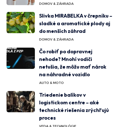
DOMOV & ZÁHRADA
Slivka MIRABELKA v črepníku –
sladké a aromatické plody aj
do menších záhrad
DOMOV & ZÁHRADA
Čo robiť po dopravnej
nehode? Mnohí vodiči
netušia, že môžu mať nárok
na náhradné vozidlo
AUTO & MOTO
Triedenie balíkov v
logistickom centre – aké
technické riešenia zrýchľujú
proces
VEDA & TECHNOLÓGIE