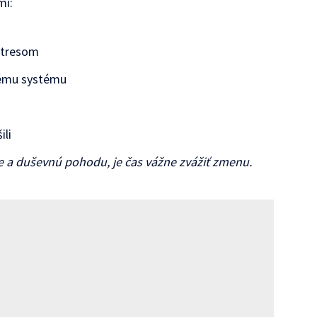
mi:
stresom
nému systému
u
ili
e a duševnú pohodu, je čas vážne zvážiť zmenu.