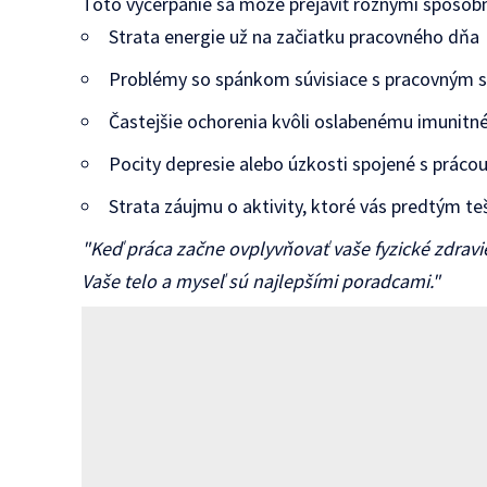
Toto vyčerpanie sa môže prejaviť rôznymi spôsob
Strata energie už na začiatku pracovného dňa
Problémy so spánkom súvisiace s pracovným 
Častejšie ochorenia kvôli oslabenému imunit
Pocity depresie alebo úzkosti spojené s práco
Strata záujmu o aktivity, ktoré vás predtým teš
"Keď práca začne ovplyvňovať vaše fyzické zdravi
Vaše telo a myseľ sú najlepšími poradcami."