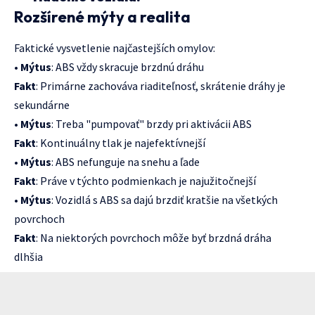
Rozšírené mýty a realita
Faktické vysvetlenie najčastejších omylov:
•
Mýtus
: ABS vždy skracuje brzdnú dráhu
Fakt
: Primárne zachováva riaditeľnosť, skrátenie dráhy je
sekundárne
•
Mýtus
: Treba "pumpovať" brzdy pri aktivácii ABS
Fakt
: Kontinuálny tlak je najefektívnejší
•
Mýtus
: ABS nefunguje na snehu a ľade
Fakt
: Práve v týchto podmienkach je najužitočnejší
•
Mýtus
: Vozidlá s ABS sa dajú brzdiť kratšie na všetkých
povrchoch
Fakt
: Na niektorých povrchoch môže byť brzdná dráha
dlhšia