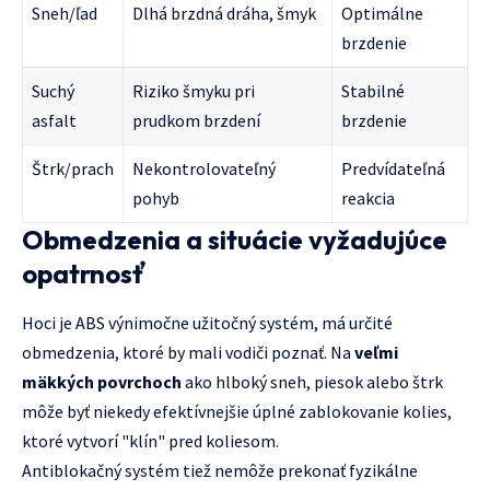
Sneh/ľad
Dlhá brzdná dráha, šmyk
Optimálne
brzdenie
Suchý
Riziko šmyku pri
Stabilné
asfalt
prudkom brzdení
brzdenie
Štrk/prach
Nekontrolovateľný
Predvídateľná
pohyb
reakcia
Obmedzenia a situácie vyžadujúce
opatrnosť
Hoci je ABS výnimočne užitočný systém, má určité
obmedzenia, ktoré by mali vodiči poznať. Na
veľmi
mäkkých povrchoch
ako hlboký sneh, piesok alebo štrk
môže byť niekedy efektívnejšie úplné zablokovanie kolies,
ktoré vytvorí "klín" pred koliesom.
Antiblokačný systém tiež nemôže prekonať fyzikálne