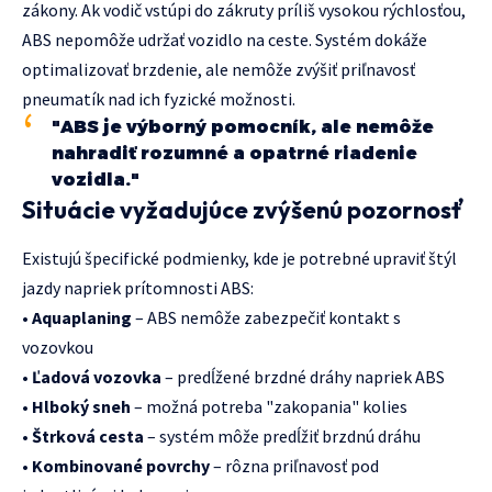
zákony. Ak vodič vstúpi do zákruty príliš vysokou rýchlosťou,
ABS nepomôže udržať vozidlo na ceste. Systém dokáže
optimalizovať brzdenie, ale nemôže zvýšiť priľnavosť
pneumatík nad ich fyzické možnosti.
"ABS je výborný pomocník, ale nemôže
nahradiť rozumné a opatrné riadenie
vozidla."
Situácie vyžadujúce zvýšenú pozornosť
Existujú špecifické podmienky, kde je potrebné upraviť štýl
jazdy napriek prítomnosti ABS:
•
Aquaplaning
– ABS nemôže zabezpečiť kontakt s
vozovkou
•
Ľadová vozovka
– predĺžené brzdné dráhy napriek ABS
•
Hlboký sneh
– možná potreba "zakopania" kolies
•
Štrková cesta
– systém môže predĺžiť brzdnú dráhu
•
Kombinované povrchy
– rôzna priľnavosť pod