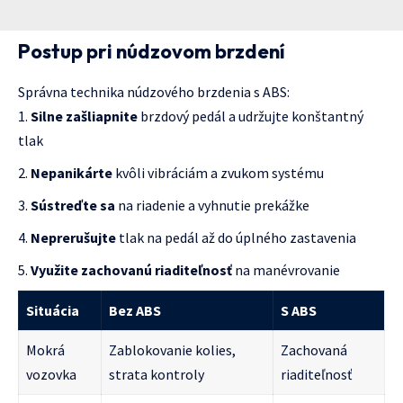
Postup pri núdzovom brzdení
Správna technika núdzového brzdenia s ABS:
Silne zašliapnite
brzdový pedál a udržujte konštantný
tlak
Nepanikárte
kvôli vibráciám a zvukom systému
Sústreďte sa
na riadenie a vyhnutie prekážke
Neprerušujte
tlak na pedál až do úplného zastavenia
Využite zachovanú riaditeľnosť
na manévrovanie
Situácia
Bez ABS
S ABS
Mokrá
Zablokovanie kolies,
Zachovaná
vozovka
strata kontroly
riaditeľnosť