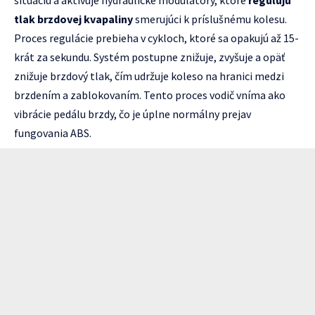
situáciu a aktivuje hydraulické modulátory, ktoré
regulujú
tlak brzdovej kvapaliny
smerujúci k príslušnému kolesu.
Proces regulácie prebieha v cykloch, ktoré sa opakujú až 15-
krát za sekundu. Systém postupne znižuje, zvyšuje a opäť
znižuje brzdový tlak, čím udržuje koleso na hranici medzi
brzdením a zablokovaním. Tento proces vodič vníma ako
vibrácie pedálu brzdy, čo je úplne normálny prejav
fungovania ABS.