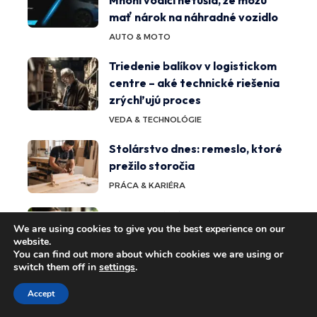
mať nárok na náhradné vozidlo
AUTO & MOTO
Triedenie balíkov v logistickom
centre – aké technické riešenia
zrýchľujú proces
VEDA & TECHNOLÓGIE
Stolárstvo dnes: remeslo, ktoré
prežilo storočia
PRÁCA & KARIÉRA
Zdravotné výhody matcha čaju:
We are using cookies to give you the best experience on our
Prečo ho konzumovať?
website.
ZDRAVIE & ŽIVOTNÝ ŠTÝL
You can find out more about which cookies we are using or
switch them off in
settings
.
Vplyv osvietenstva na modernú
Accept
spoločnosť a myslenie: dedičstvo
a transformácia