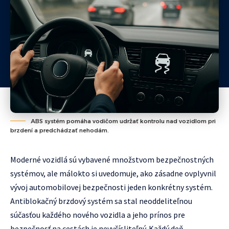
ABS systém pomáha vodičom udržať kontrolu nad vozidlom pri
brzdení a predchádzať nehodám.
Moderné vozidlá sú vybavené množstvom bezpečnostných
systémov, ale málokto si uvedomuje, ako zásadne ovplyvnil
vývoj automobilovej bezpečnosti jeden konkrétny systém.
Antiblokačný brzdový systém sa stal neoddeliteľnou
súčasťou každého nového vozidla a jeho prínos pre
bezpečnosť na cestách je nevyčísliteľný. Každý deň