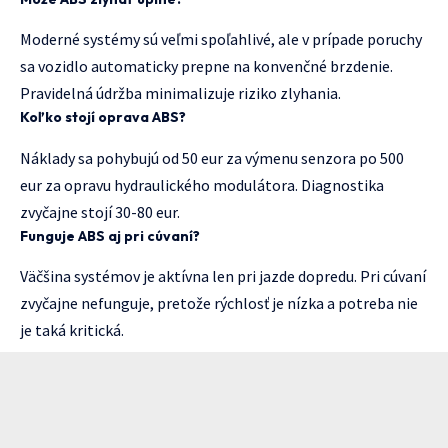
Moderné systémy sú veľmi spoľahlivé, ale v prípade poruchy
sa vozidlo automaticky prepne na konvenčné brzdenie.
Pravidelná údržba minimalizuje riziko zlyhania.
Koľko stojí oprava ABS?
Náklady sa pohybujú od 50 eur za výmenu senzora po 500
eur za opravu hydraulického modulátora. Diagnostika
zvyčajne stojí 30-80 eur.
Funguje ABS aj pri cúvaní?
Väčšina systémov je aktívna len pri jazde dopredu. Pri cúvaní
zvyčajne nefunguje, pretože rýchlosť je nízka a potreba nie
je taká kritická.