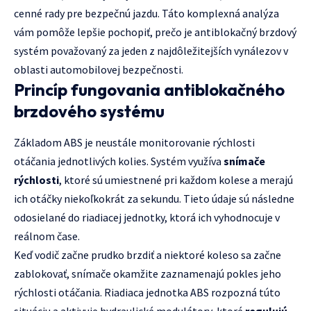
cenné rady pre bezpečnú jazdu. Táto komplexná analýza
vám pomôže lepšie pochopiť, prečo je antiblokačný brzdový
systém považovaný za jeden z najdôležitejších vynálezov v
oblasti automobilovej bezpečnosti.
Princíp fungovania antiblokačného
brzdového systému
Základom ABS je neustále monitorovanie rýchlosti
otáčania jednotlivých kolies. Systém využíva
snímače
rýchlosti
, ktoré sú umiestnené pri každom kolese a merajú
ich otáčky niekoľkokrát za sekundu. Tieto údaje sú následne
odosielané do riadiacej jednotky, ktorá ich vyhodnocuje v
reálnom čase.
Keď vodič začne prudko brzdiť a niektoré koleso sa začne
zablokovať, snímače okamžite zaznamenajú pokles jeho
rýchlosti otáčania. Riadiaca jednotka ABS rozpozná túto