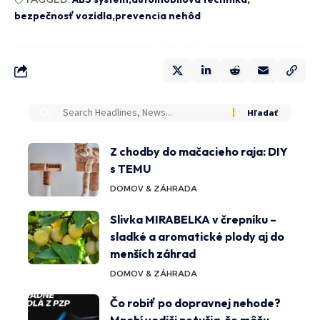
bezpečnosť vozidla
prevencia nehôd
Z chodby do mačacieho raja: DIY
s TEMU
DOMOV & ZÁHRADA
Slivka MIRABELKA v črepníku –
sladké a aromatické plody aj do
menších záhrad
DOMOV & ZÁHRADA
Čo robiť po dopravnej nehode?
Mnohí vodiči netušia, že môžu