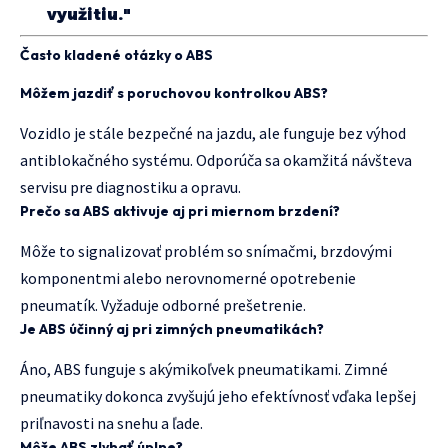
využitiu."
Často kladené otázky o ABS
Môžem jazdiť s poruchovou kontrolkou ABS?
Vozidlo je stále bezpečné na jazdu, ale funguje bez výhod
antiblokačného systému. Odporúča sa okamžitá návšteva
servisu pre diagnostiku a opravu.
Prečo sa ABS aktivuje aj pri miernom brzdení?
Môže to signalizovať problém so snímačmi, brzdovými
komponentmi alebo nerovnomerné opotrebenie
pneumatík. Vyžaduje odborné prešetrenie.
Je ABS účinný aj pri zimných pneumatikách?
Áno, ABS funguje s akýmikoľvek pneumatikami. Zimné
pneumatiky dokonca zvyšujú jeho efektívnosť vďaka lepšej
priľnavosti na snehu a ľade.
Môže ABS zlyhať úplne?