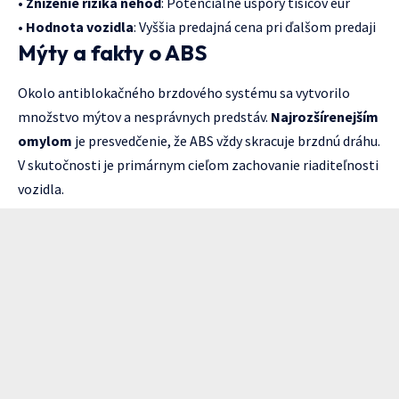
•
Zníženie rizika nehôd
: Potenciálne úspory tisícov eur
•
Hodnota vozidla
: Vyššia predajná cena pri ďalšom predaji
Mýty a fakty o ABS
Okolo antiblokačného brzdového systému sa vytvorilo
množstvo mýtov a nesprávnych predstáv.
Najrozšírenejším
omylom
je presvedčenie, že ABS vždy skracuje brzdnú dráhu.
V skutočnosti je primárnym cieľom zachovanie riaditeľnosti
vozidla.