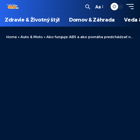
Aa
Zdravie & Životný štýl
Domov & Záhrada
Veda 
Home
»
Auto & Moto
»
Ako funguje ABS a ako pomáha predchádzať nehodám?