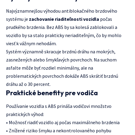
Najvýznamnejšou výhodou antiblokačného brzdového
systému je
zachovanie riaditeľnosti vozidla
počas
prudkého brzdenia. Bez ABS by sa kolesá zablokovali a
vozidlo by sa stalo prakticky neriaditeľným, čo by mohlo
viesť k vážnym nehodám.
Systém významně skracuje brzdnú dráhu na mokrých,
zasnežených alebo šmykľavých povrchoch. Na suchom
asfalte môže byť rozdiel minimálny, ale na
problematických povrchoch dokáže ABS skrátiť brzdnú
dráhu až o 30 percent.
Praktické benefity pre vodiča
Používanie vozidla s ABS prináša vodičovi množstvo
praktických výhod:
• Možnosť riadiť vozidlo aj počas maximálneho brzdenia
• Znížené riziko šmyku a nekontrolovaného pohybu