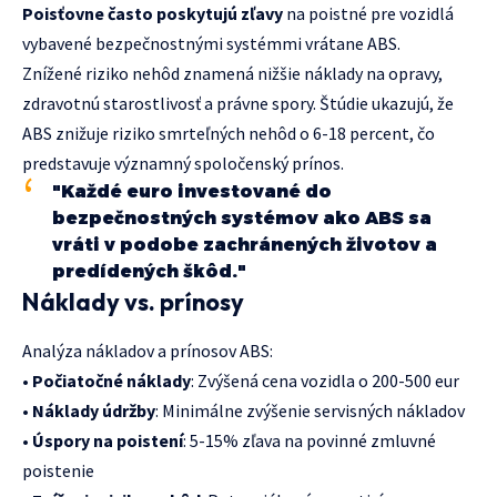
Poisťovne často poskytujú zľavy
na poistné pre vozidlá
vybavené bezpečnostnými systémmi vrátane ABS.
Znížené riziko nehôd znamená nižšie náklady na opravy,
zdravotnú starostlivosť a právne spory. Štúdie ukazujú, že
ABS znižuje riziko smrteľných nehôd o 6-18 percent, čo
predstavuje významný spoločenský prínos.
"Každé euro investované do
bezpečnostných systémov ako ABS sa
vráti v podobe zachránených životov a
predídených škôd."
Náklady vs. prínosy
Analýza nákladov a prínosov ABS:
•
Počiatočné náklady
: Zvýšená cena vozidla o 200-500 eur
•
Náklady údržby
: Minimálne zvýšenie servisných nákladov
•
Úspory na poistení
: 5-15% zľava na povinné zmluvné
poistenie