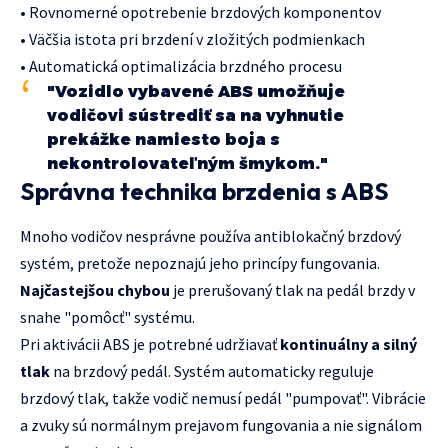
• Rovnomerné opotrebenie brzdových komponentov
• Väčšia istota pri brzdení v zložitých podmienkach
• Automatická optimalizácia brzdného procesu
"Vozidlo vybavené ABS umožňuje
vodičovi sústrediť sa na vyhnutie
prekážke namiesto boja s
nekontrolovateľným šmykom."
Správna technika brzdenia s ABS
Mnoho vodičov nesprávne používa antiblokačný brzdový
systém, pretože nepoznajú jeho princípy fungovania.
Najčastejšou chybou
je prerušovaný tlak na pedál brzdy v
snahe "pomôcť" systému.
Pri aktivácii ABS je potrebné udržiavať
kontinuálny a silný
tlak
na brzdový pedál. Systém automaticky reguluje
brzdový tlak, takže vodič nemusí pedál "pumpovať". Vibrácie
a zvuky sú normálnym prejavom fungovania a nie signálom